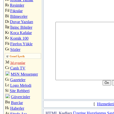
Resimler
Fıkralar
Bilmeceler
Duvar Yazıları
İlginç Bilgiler
Koca Kafalar
Komik 100
Firefox Yükle
Sözler
Genel İçerik
3d oyunlar
Canlı TV
MSN Messenger
Gazeteler
Logo Melodi
Site Rehberi
Güvercinler
Burçlar
[
Hizmetleri
Haberler
HTML Kodları
Üzerine Hazırlanmış Sayf
Sitede Ara