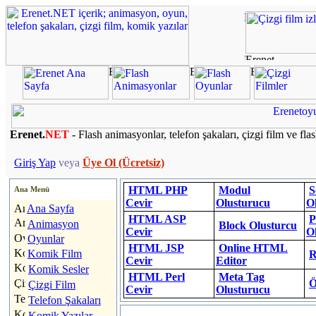
Erenet.
NET
- Flash animasyonlar, telefon şakaları, çizgi film ve fla
Giriş Yap
veya
Üye Ol (Ücretsiz)
HTML PHP
Modul
S
Ana Menü
Cevir
Olusturucu
O
Ana Sayfa
HTML ASP
P
Animasyon
Block Olusturcu
Cevir
O
Oyunlar
HTML JSP
Online HTML
Komik Film
R
Cevir
Editor
Komik Sesler
HTML Perl
Meta Tag
Ö
Çizgi Film
Cevir
Olusturucu
Telefon Şakaları
Komik Yazılar