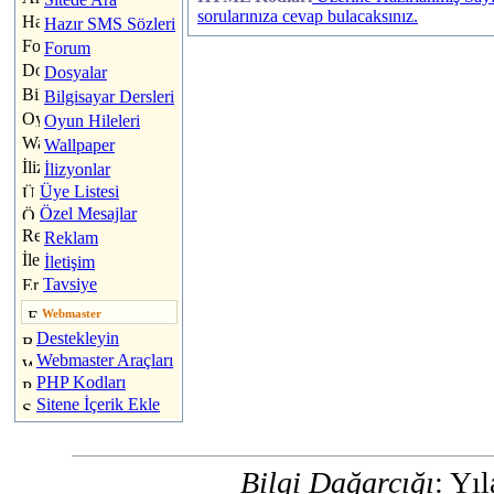
sorularınıza cevap bulacaksınız.
Hazır SMS Sözleri
Forum
Dosyalar
Bilgisayar Dersleri
Oyun Hileleri
Wallpaper
İlizyonlar
Üye Listesi
Özel Mesajlar
Reklam
İletişim
Tavsiye
Webmaster
Destekleyin
Webmaster Araçları
PHP Kodları
Sitene İçerik Ekle
Bilgi Dağarcığı
: Yı