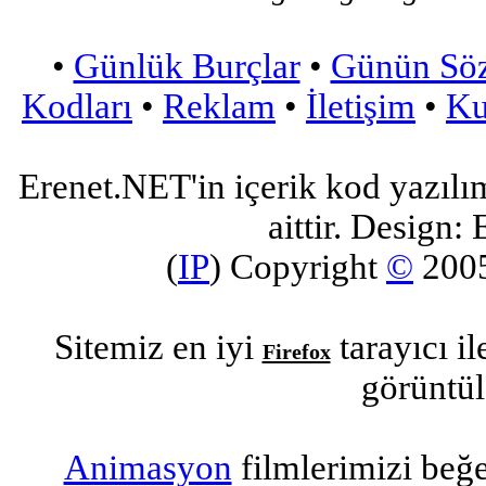
•
Günlük Burçlar
•
Günün Sö
Kodları
•
Reklam
•
İletişim
•
Ku
Erenet.NET'in içerik kod yazılı
aittir. Design: 
(
IP
) Copyright
©
200
Sitemiz en iyi
tarayıcı i
Firefox
görüntül
Animasyon
filmlerimizi beğ