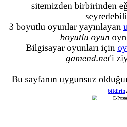
sitemizden birbirinden eğl
seyredebili
3 boyutlu oyunlar yayınlayan
boyutlu oyun
oyna
Bilgisayar oyunları için
oy
gamend.net
'i zi
Bu sayfanın uygunsuz olduğu
bildirin