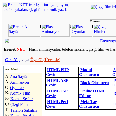
Erenet.
NET
- Flash animasyonlar, telefon şakaları, çizgi film ve fla
Giriş Yap
veya
Üye Ol (Ücretsiz)
HTML PHP
Modul
S
Ana Menü
Cevir
Olusturucu
O
Ana Sayfa
HTML ASP
P
Animasyon
Block Olusturcu
Cevir
O
Oyunlar
HTML JSP
Online HTML
Komik Film
R
Cevir
Editor
Komik Sesler
HTML Perl
Meta Tag
Ö
Çizgi Film
Cevir
Olusturucu
Telefon Şakaları
Komik Yazılar