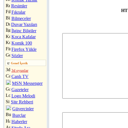
Resimler
HTM
Fıkralar
Bilmeceler
Duvar Yazıları
İlginç Bilgiler
Koca Kafalar
Komik 100
Firefox Yükle
Sözler
Genel İçerik
3d oyunlar
Canlı TV
MSN Messenger
Gazeteler
Logo Melodi
Site Rehberi
Güvercinler
Burçlar
Haberler
Sitede Ara