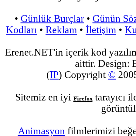
•
Günlük Burçlar
•
Günün Sö
Kodları
•
Reklam
•
İletişim
•
Ku
Erenet.NET'in içerik kod yazılı
aittir. Design: 
(
IP
) Copyright
©
200
Sitemiz en iyi
tarayıcı i
Firefox
görüntül
Animasyon
filmlerimizi beğ