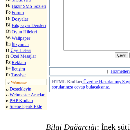
Hazır SMS Sözleri
Forum
Dosyalar
Bilgisayar Dersleri
Oyun Hileleri
Wallpaper
İlizyonlar
Üye Listesi
Özel Mesajlar
Reklam
İletişim
[
Hizmetleri
Tavsiye
HTML Kodları
Üzerine Hazırlanmış Sayf
Webmaster
sorularınıza cevap bulacaksınız.
Destekleyin
Webmaster Araçları
PHP Kodları
Sitene İçerik Ekle
Bilgi Dağarcığı
: İnek süt