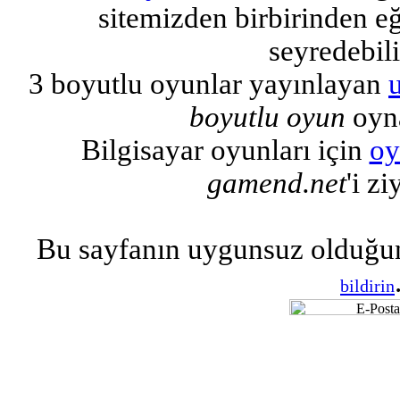
sitemizden birbirinden eğl
seyredebili
3 boyutlu oyunlar yayınlayan
boyutlu oyun
oyna
Bilgisayar oyunları için
oy
gamend.net
'i zi
Bu sayfanın uygunsuz olduğu
bildirin