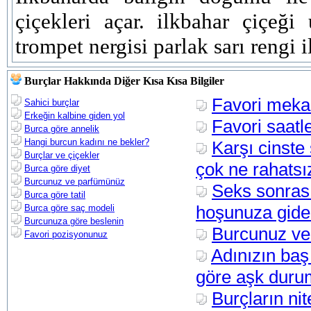
çiçekleri açar. ilkbahar çiçeği 
trompet nergisi parlak sarı rengi i
Burçlar Hakkında Diğer Kısa Kısa Bilgiler
Favori meka
Sahici burçlar
Erkeğin kalbine giden yol
Favori saatle
Burca göre annelik
Hangi burcun kadını ne bekler?
Karşı cinste 
Burçlar ve çiçekler
çok ne rahatsı
Burca göre diyet
Burcunuz ve parfümünüz
Seks sonras
Burca göre tatil
hoşunuza gide
Burca göre saç modeli
Burcunuza göre beslenin
Burcunuz ve
Favori pozisyonunuz
Adınızın baş
göre aşk dur
Burçların nite