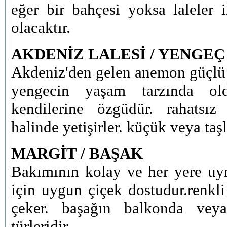
eğer bir bahçesi yoksa laleler 
olacaktır.
AKDENİZ LALESİ / YENGEÇ
Akdeniz'den gelen anemon güçlü r
yengecin yaşam tarzında o
kendilerine özgüdür. rahatsı
halinde yetişirler. küçük veya taş
MARGİT / BAŞAK
Bakımının kolay ve her yere uy
için uygun çiçek dostudur.renkli
çeker. başağın balkonda veya
türleridir.