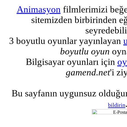
Animasyon
filmlerimizi beğ
sitemizden birbirinden eğl
seyredebili
3 boyutlu oyunlar yayınlayan
boyutlu oyun
oyna
Bilgisayar oyunları için
oy
gamend.net
'i zi
Bu sayfanın uygunsuz olduğu
bildirin