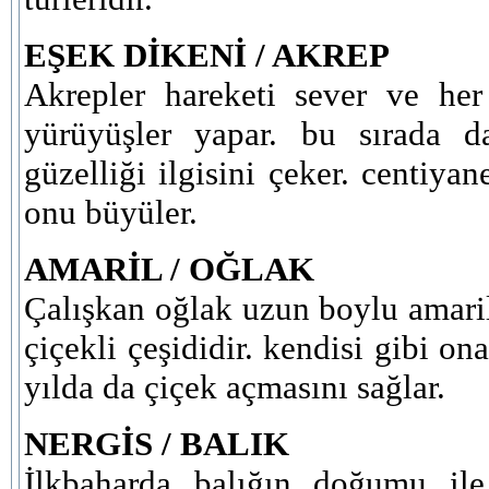
EŞEK DİKENİ / AKREP
Akrepler hareketi sever ve he
yürüyüşler yapar. bu sırada d
güzelliği ilgisini çeker. centiyan
onu büyüler.
AMARİL / OĞLAK
Çalışkan oğlak uzun boylu amarille
çiçekli çeşididir. kendisi gibi on
yılda da çiçek açmasını sağlar.
NERGİS / BALIK
İlkbaharda balığın doğumu ile 