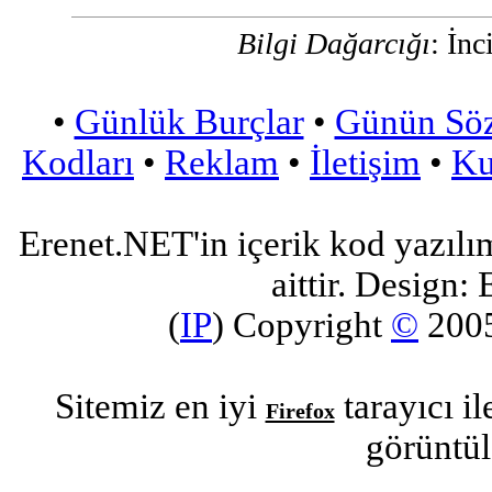
Bilgi Dağarcığı
: İnc
•
Günlük Burçlar
•
Günün Sö
Kodları
•
Reklam
•
İletişim
•
Ku
Erenet.NET'in içerik kod yazılı
aittir. Design: 
(
IP
) Copyright
©
200
Sitemiz en iyi
tarayıcı i
Firefox
görüntül