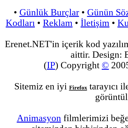
•
Günlük Burçlar
•
Günün Sö
Kodları
•
Reklam
•
İletişim
•
Ku
Erenet.NET'in içerik kod yazılı
aittir. Design: 
(
IP
) Copyright
©
200
Sitemiz en iyi
tarayıcı i
Firefox
görüntül
Animasyon
filmlerimizi beğ