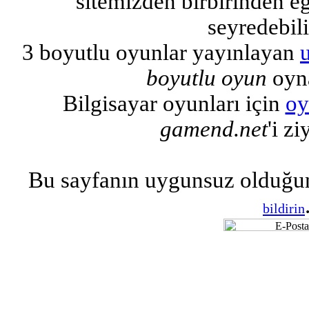
sitemizden birbirinden eğl
seyredebili
3 boyutlu oyunlar yayınlayan
boyutlu oyun
oyna
Bilgisayar oyunları için
oy
gamend.net
'i zi
Bu sayfanın uygunsuz olduğu
bildirin