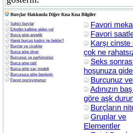
Burçlar Hakkında Diğer Kısa Kısa Bilgiler
Favori meka
Sahici burçlar
Erkeğin kalbine giden yol
Favori saatle
Burca göre annelik
Hangi burcun kadını ne bekler?
Karşı cinste 
Burçlar ve çiçekler
çok ne rahatsı
Burca göre diyet
Burcunuz ve parfümünüz
Seks sonras
Burca göre tatil
hoşunuza gide
Burca göre saç modeli
Burcunuza göre beslenin
Burcunuz ve
Favori pozisyonunuz
Adınızın baş
göre aşk dur
Burçların nite
Gruplar ve
Elementler