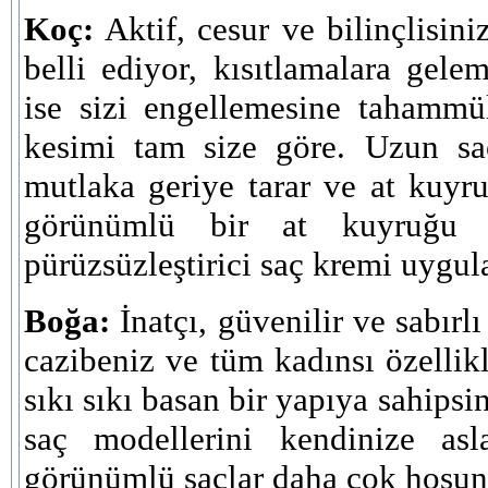
Koç:
Aktif, cesur ve bilinçlisini
belli ediyor, kısıtlamalara gel
ise sizi engellemesine tahammü
kesimi tam size göre. Uzun saç
mutlaka geriye tarar ve at kuyr
görünümlü bir at kuyruğu 
pürüzsüzleştirici saç kremi uygul
Boğa:
İnatçı, güvenilir ve sabırlı
cazibeniz ve tüm kadınsı özellikl
sıkı sıkı basan bir yapıya sahipsin
saç modellerini kendinize asl
görünümlü saçlar daha çok hoşun