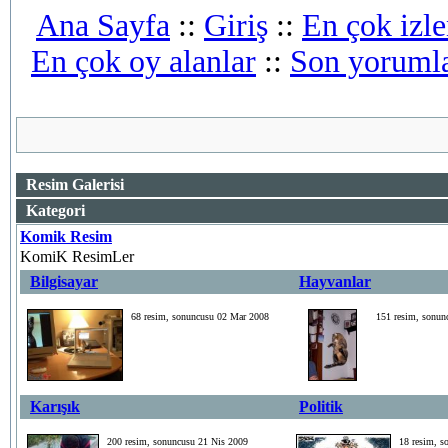
Ana Sayfa
::
Giriş
::
En çok izle
En çok oy alanlar
::
Son yoruml
Resim Galerisi
Kategori
Komik Resim
KomiK ResimLer
Bilgisayar
Hayvanlar
68 resim, sonuncusu 02 Mar 2008
151 resim, sonun
Karışık
Politik
200 resim, sonuncusu 21 Nis 2009
18 resim, 