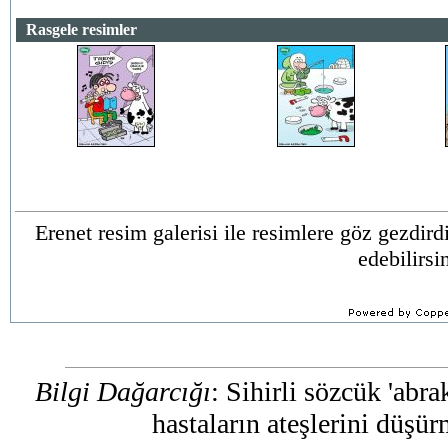
Rasgele resimler
Erenet resim galerisi ile resimlere göz gezdir
edebilirsi
Bilgi Dağarcığı
: Sihirli sözcük 'abra
hastaların ateşlerini düşü