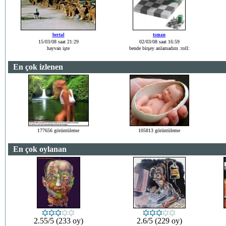
bertal
tsman
15/03/08 saat 21:29
02/03/08 saat 16:59
hayvan işte
bende birşey anlamadım :roll:
En çok izlenen
177656 görüntüleme
105813 görüntüleme
En çok oylanan
2.55/5 (233 oy)
2.6/5 (229 oy)