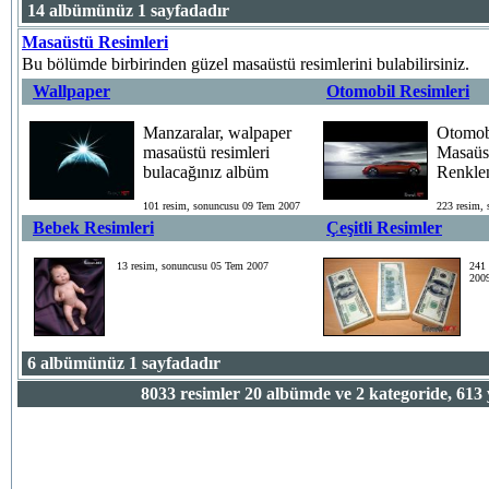
14 albümünüz 1 sayfadadır
Masaüstü Resimleri
Bu bölümde birbirinden güzel masaüstü resimlerini bulabilirsiniz.
Wallpaper
Otomobil Resimleri
Manzaralar, walpaper
Otomobi
masaüstü resimleri
Masaüs
bulacağınız albüm
Renklen
101 resim, sonuncusu 09 Tem 2007
223 resim,
Bebek Resimleri
Çeşitli Resimler
13 resim, sonuncusu 05 Tem 2007
241 
200
6 albümünüz 1 sayfadadır
8033
resimler
20
albümde ve
2
kategoride,
613