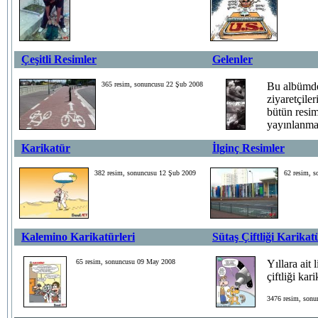
Çeşitli Resimler
Gelenler
365 resim, sonuncusu 22 Şub 2008
Bu albümd
ziyaretçile
bütün resim
yayınlanma
Karikatür
İlginç Resimler
143 resim, sonun
382 resim, sonuncusu 12 Şub 2009
62 resim, 
Kalemino Karikatürleri
Sütaş Çiftliği Karikat
65 resim, sonuncusu 09 May 2008
Yıllara ait 
çiftliği kari
3476 resim, sonu