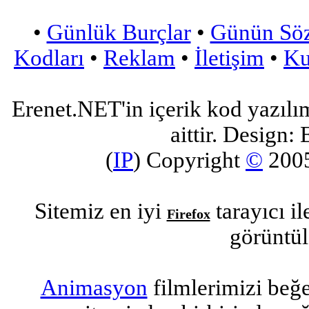
•
Günlük Burçlar
•
Günün Sö
Kodları
•
Reklam
•
İletişim
•
Ku
Erenet.NET'in içerik kod yazılı
aittir. Design: 
(
IP
) Copyright
©
200
Sitemiz en iyi
tarayıcı i
Firefox
görüntül
Animasyon
filmlerimizi beğ