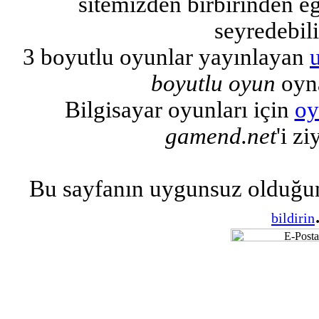
sitemizden birbirinden eğl
seyredebili
3 boyutlu oyunlar yayınlayan
boyutlu oyun
oyna
Bilgisayar oyunları için
oy
gamend.net
'i zi
Bu sayfanın uygunsuz olduğu
bildirin