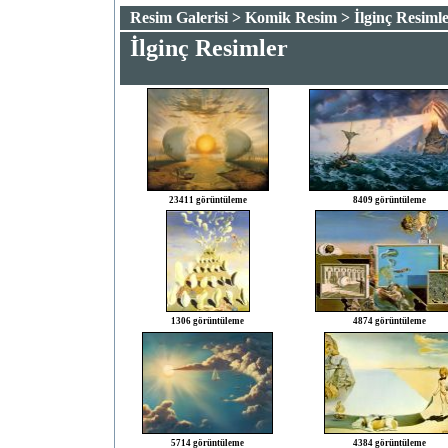
Resim Galerisi
>
Komik Resim
> İlginç Resiml
İlginç Resimler
23411 görüntüleme
8409 görüntüleme
1306 görüntüleme
4874 görüntüleme
5714 görüntüleme
4384 görüntüleme