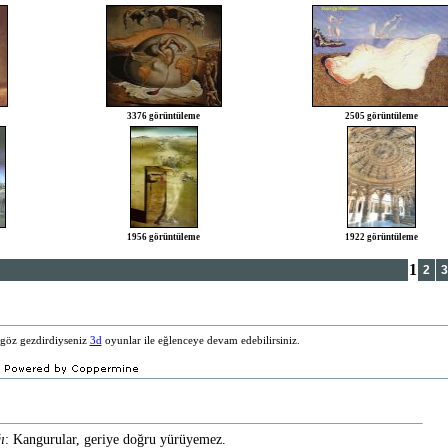
3376 görüntüleme
2505 görüntüleme
1956 görüntüleme
1922 görüntüleme
1
2
3
e göz gezdirdiyseniz
3d
oyunlar ile eğlenceye devam edebilirsiniz.
ı
: Kangurular, geriye doğru yürüyemez.