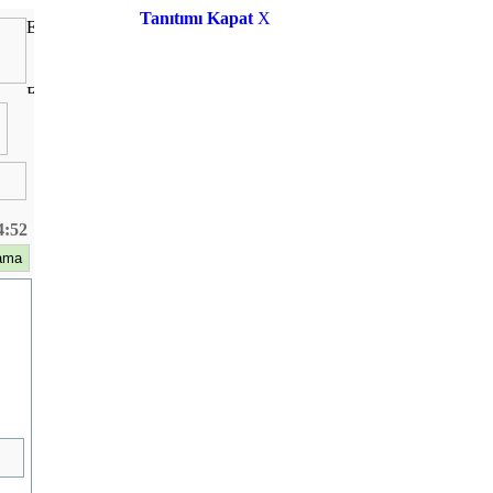
Tanıtımı Kapat
X
4:52