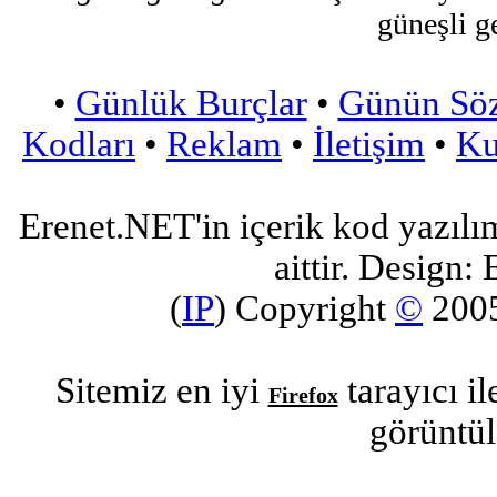
güneşli g
•
Günlük Burçlar
•
Günün Sö
Kodları
•
Reklam
•
İletişim
•
Ku
Erenet.NET'in içerik kod yazılı
aittir. Design: 
(
IP
) Copyright
©
200
Sitemiz en iyi
tarayıcı i
Firefox
görüntül