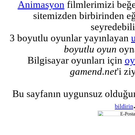
Animasyon
filmlerimizi beğ
sitemizden birbirinden eğl
seyredebili
3 boyutlu oyunlar yayınlayan
boyutlu oyun
oyna
Bilgisayar oyunları için
oy
gamend.net
'i zi
Bu sayfanın uygunsuz olduğu
bildirin