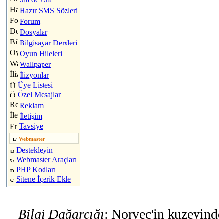
Hazır SMS Sözleri
Forum
Dosyalar
Bilgisayar Dersleri
Oyun Hileleri
Wallpaper
İlizyonlar
Üye Listesi
Özel Mesajlar
Reklam
İletişim
Tavsiye
Webmaster
Destekleyin
Webmaster Araçları
PHP Kodları
Sitene İçerik Ekle
Bilgi Dağarcığı
: Norveç'in kuzeyind