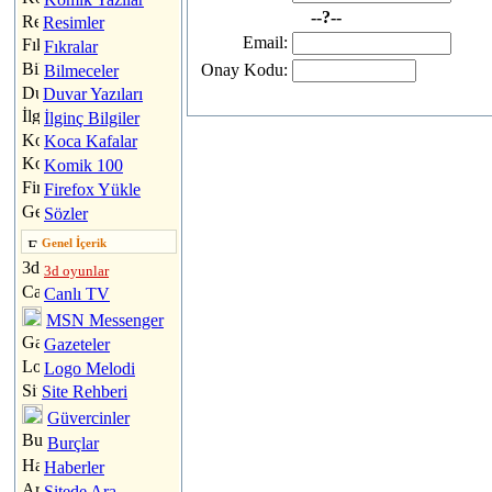
--?--
Resimler
Email:
Fıkralar
Onay Kodu:
Bilmeceler
Duvar Yazıları
İlginç Bilgiler
Koca Kafalar
Komik 100
Firefox Yükle
Sözler
Genel İçerik
3d oyunlar
Canlı TV
MSN Messenger
Gazeteler
Logo Melodi
Site Rehberi
Güvercinler
Burçlar
Haberler
Sitede Ara