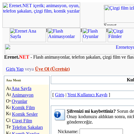
Erenet.
NET
- Flash animasyonlar, telefon şakaları, çizgi film ve fla
Giriş Yap
veya
Üye Ol (Ücretsiz)
Kul
Ana Menü
Ana Sayfa
[
Giriş
|
Yeni Kullanıcı Kaydı
]
Animasyon
Oyunlar
Komik Film
Şifrenizi mi kaybettiniz?
Sorun değ
Komik Sesler
Onay kodunuzu aldıktan sonra, nick
Çizgi Film
göndereceğiz.
Telefon Şakaları
Nickname:
Komik Yazılar