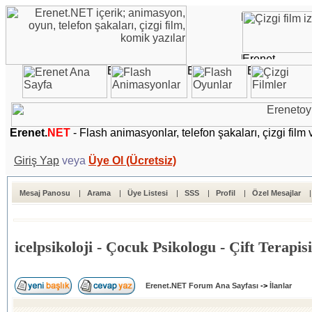
Erenet.
NET
- Flash animasyonlar, telefon şakaları, çizgi film 
Giriş Yap
veya
Üye Ol (Ücretsiz)
Mesaj Panosu
|
Arama
|
Üye Listesi
|
SSS
|
Profil
|
Özel Mesajlar
icelpsikoloji - Çocuk Psikologu - Çift Terapisi
Erenet.NET Forum Ana Sayfası
->
İlanlar