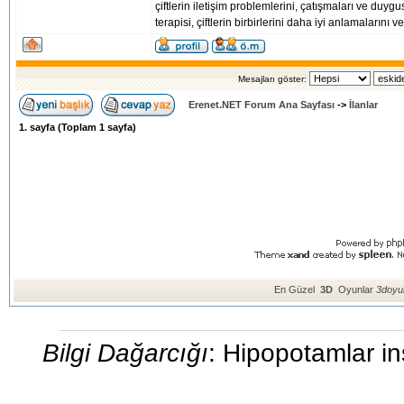
çiftlerin iletişim problemlerini, çatışmaları ve duygus
terapisi, çiftlerin birbirlerini daha iyi anlamalarını v
Mesajları göster:
Erenet.NET Forum Ana Sayfası
->
İlanlar
1
. sayfa (Toplam
1
sayfa)
En Güzel
3D
Oyunlar
3doyun
Bilgi Dağarcığı
: Hipopotamlar in