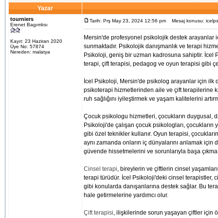
Yazar
tourniers
Tarih: Prş May 23, 2024 12:56 pm
Mesaj konusu: icelpsik
Erenet Bagımlısı
Mersin'de profesyonel psikolojik destek arayanlar 
Kayıt: 23 Haziran 2020
sunmaktadır. Psikolojik danışmanlık ve terapi hizme
Üye No: 57874
Nereden: malatya
Psikoloji, geniş bir uzman kadrosuna sahiptir. İcel
terapi, çift terapisi, pedagog ve oyun terapisi gibi çe
İcel Psikoloji, Mersin'de psikolog arayanlar için ilk
psikoterapi hizmetlerinden aile ve çift terapilerine
ruh sağlığını iyileştirmek ve yaşam kalitelerini artır
Çocuk psikologu hizmetleri, çocukların duygusal, da
Psikoloji'de çalışan çocuk psikologları, çocukların
gibi özel teknikler kullanır. Oyun terapisi, çocukla
aynı zamanda onların iç dünyalarını anlamak için de 
güvende hissetmelerini ve sorunlarıyla başa çıkma be
Cinsel terapi
, bireylerin ve çiftlerin cinsel yaşaml
terapi türüdür. İcel Psikoloji'deki cinsel terapistler, 
gibi konularda danışanlarına destek sağlar. Bu terap
hale getirmelerine yardımcı olur.
Çift terapisi
, ilişkilerinde sorun yaşayan çiftler için 