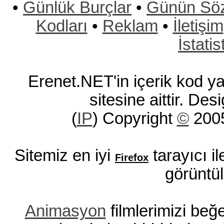
•
Günlük Burçlar
•
Günün Sö
Kodları
•
Reklam
•
İletişim
İstatis
Erenet.NET'in içerik kod ya
sitesine aittir. Des
(
IP
) Copyright
©
200
Sitemiz en iyi
tarayıcı i
Firefox
görüntül
Animasyon
filmlerimizi be