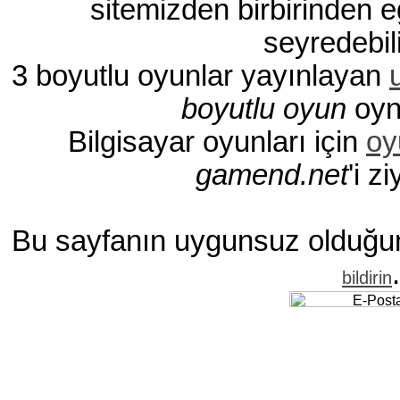
sitemizden birbirinden eğ
seyredebili
3 boyutlu oyunlar yayınlayan
boyutlu oyun
oyna
Bilgisayar oyunları için
oy
gamend.net
'i z
Bu sayfanın uygunsuz olduğ
.
bildirin