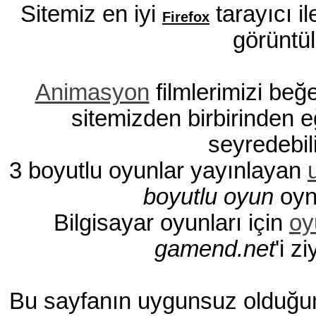
Sitemiz en iyi
tarayıcı i
Firefox
görüntül
Animasyon
filmlerimizi be
sitemizden birbirinden eğ
seyredebili
3 boyutlu oyunlar yayınlayan
boyutlu oyun
oyna
Bilgisayar oyunları için
oy
gamend.net
'i z
Bu sayfanın uygunsuz olduğ