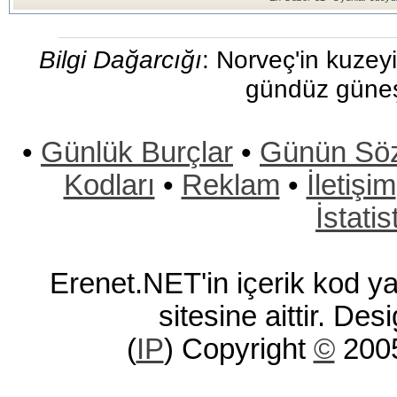
Bilgi Dağarcığı
: Norveç'in kuzey
gündüz güneş
•
Günlük Burçlar
•
Günün Sö
Kodları
•
Reklam
•
İletişim
İstatis
Erenet.NET'in içerik kod ya
sitesine aittir. Des
(
IP
) Copyright
©
200