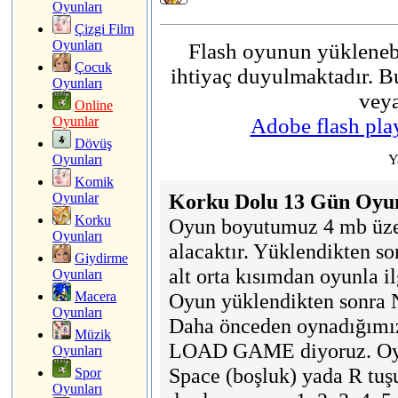
Oyunları
Çizgi Film
Oyunları
Flash oyunun yüklenebi
Çocuk
ihtiyaç duyulmaktadır. Bu
Oyunları
veya
Online
Oyunlar
Adobe flash play
Dövüş
Oyunları
Komik
Korku Dolu 13 Gün Oyun
Oyunlar
Korku
Oyun boyutumuz 4 mb üze
Oyunları
alacaktır. Yüklendikten s
Giydirme
alt orta kısımdan oyunla i
Oyunları
Macera
Oyun yüklendikten sonra
Oyunları
Daha önceden oynadığımız
Müzik
LOAD GAME diyoruz. Oyun
Oyunları
Space (boşluk) yada R tuşu
Spor
Oyunları