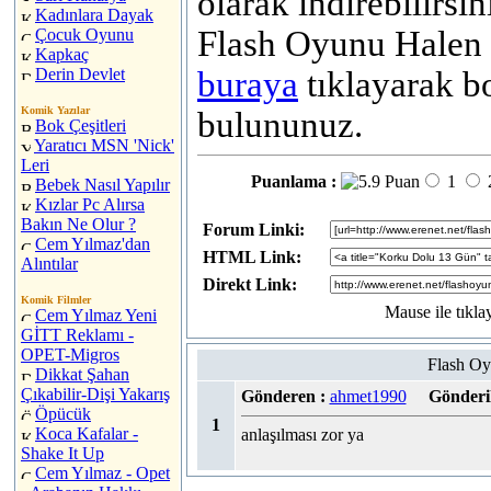
olarak indirebilirsin
Kadınlara Dayak
Flash Oyunu Halen 
Çocuk Oyunu
Kapkaç
Derin Devlet
buraya
tıklayarak b
Komik Yazılar
bulununuz.
Bok Çeşitleri
Yaratıcı MSN 'Nick'
Leri
Puanlama :
1
Bebek Nasıl Yapılır
Kızlar Pc Alırsa
Bakın Ne Olur ?
Forum Linki:
Cem Yılmaz'dan
HTML Link:
Alıntılar
Direkt Link:
Komik Filmler
Mause ile tıkla
Cem Yılmaz Yeni
GİTT Reklamı -
OPET-Migros
Flash Oy
Dikkat Şahan
Çıkabilir-Dişi Yakarış
Gönderen :
ahmet1990
Gönderil
Öpücük
1
Koca Kafalar -
anlaşılması zor ya
Shake It Up
Cem Yılmaz - Opet