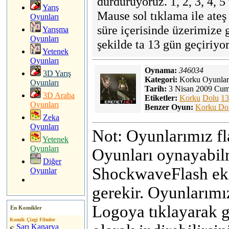
durduruyoruz. 1, 2, 3, 4, 5 
Yarış
Mause sol tıklama ile ateş
Oyunları
süre içerisinde üzerimize
Yarışma
Oyunları
şekilde ta 13 gün geçiriy
Yetenek
Oyunları
Oynama:
346034
3D Yarış
Kategori:
Korku Oyunlar
Oyunları
Tarih:
3 Nisan 2009 Cu
3D Araba
Etiketler:
Korku
Dolu
13
Oyunları
Benzer Oyun:
Korku Do
Zeka
Oyunları
Not: Oyunlarımız fla
Yetenek
Oyunları
Oyunları oynayabilm
Diğer
ShockwaveFlash ekl
Oyunlar
gerekir. Oyunlarımı
Logoya tıklayarak ge
En Komikler
Komik Çizgi Filmler
Sarı Kanarya