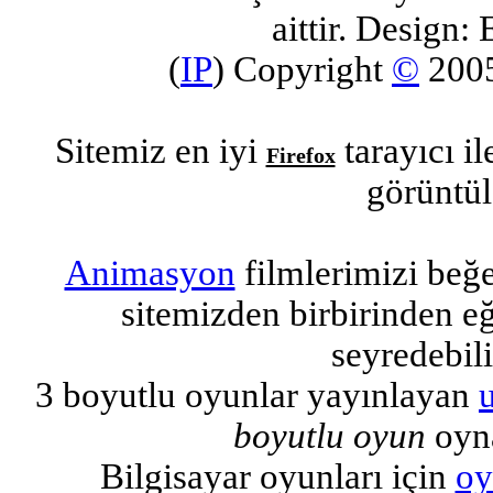
aittir. Design: 
(
IP
) Copyright
©
200
Sitemiz en iyi
tarayıcı i
Firefox
görüntül
Animasyon
filmlerimizi beğ
sitemizden birbirinden eğl
seyredebili
3 boyutlu oyunlar yayınlayan
boyutlu oyun
oyna
Bilgisayar oyunları için
oy