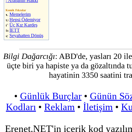
- Arabanın Hakkı
Komik Fıkralar
Memelerim
Hepsi Ödemiyor
Üç Kız Kardeş
İETT
Seyahatten Dönüş
Bilgi Dağarcığı
: ABD'de, yasları 20 il
üçte biri ya hapiste ya da gözaltında 
hayatinin 3350 saatini tr
•
Günlük Burçlar
•
Günün Sö
Kodları
•
Reklam
•
İletişim
•
Ku
Erenet.NET'in içerik kod yazılı