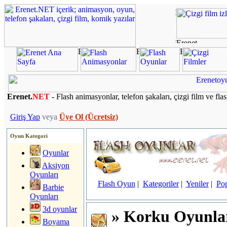
Erenet.
NET
- Flash animasyonlar, telefon şakaları, çizgi film ve fla
Giriş Yap
veya
Üye Ol (Ücretsiz)
Oyun Kategori
Oyunlar
Aksiyon
Oyunları
Flash Oyun
|
Kategoriler
|
Yeniler
|
Pop
Barbie
Oyunları
3d oyunlar
» Korku Oyunla
Boyama