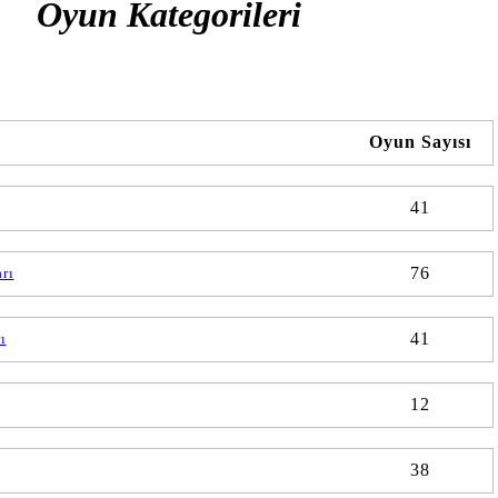
Oyun Kategorileri
Oyun Sayısı
41
76
rı
41
ı
12
38