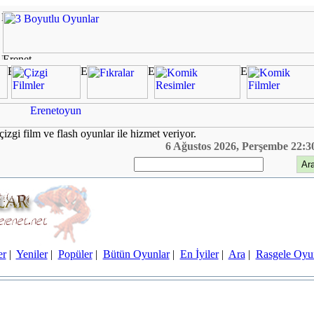
çizgi film ve flash oyunlar ile hizmet veriyor.
6 Ağustos 2026, Perşembe 22:3
er
|
Yeniler
|
Popüler
|
Bütün Oyunlar
|
En İyiler
|
Ara
|
Rasgele Oyu