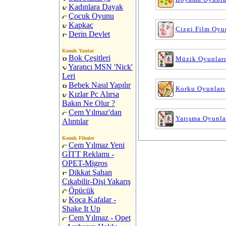
Kadınlara Dayak
Çocuk Oyunu
Kapkaç
Çizgi Film Oyu
Derin Devlet
Komik Yazılar
Bok Çeşitleri
Müzik Oyunlar
Yaratıcı MSN 'Nick'
Leri
Bebek Nasıl Yapılır
Korku Oyunları
Kızlar Pc Alırsa
Bakın Ne Olur ?
Cem Yılmaz'dan
Yarışma Oyunla
Alıntılar
Komik Filmler
Cem Yılmaz Yeni
GİTT Reklamı -
OPET-Migros
Dikkat Şahan
Çıkabilir-Dişi Yakarış
Öpücük
Koca Kafalar -
Shake It Up
Cem Yılmaz - Opet