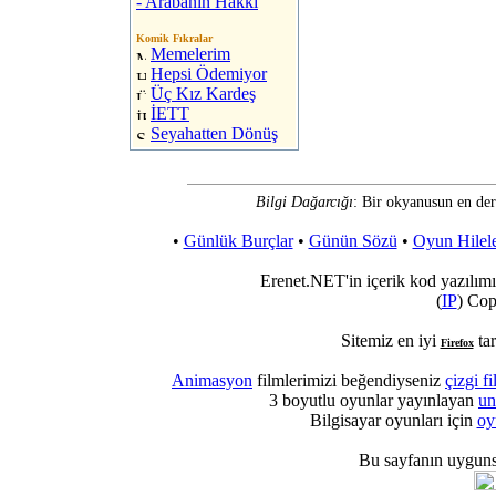
- Arabanın Hakkı
Komik Fıkralar
Memelerim
Hepsi Ödemiyor
Üç Kız Kardeş
İETT
Seyahatten Dönüş
Bilgi Dağarcığı
: Bir okyanusun en der
•
Günlük Burçlar
•
Günün Sözü
•
Oyun Hilele
Erenet.NET'in içerik kod yazılımı
(
IP
) Cop
Sitemiz en iyi
tar
Firefox
Animasyon
filmlerimizi beğendiyseniz
çizgi fi
3 boyutlu oyunlar yayınlayan
un
Bilgisayar oyunları için
oy
Bu sayfanın uygun