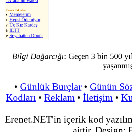
- Arabanın Hakkı
Komik Fıkralar
Memelerim
Hepsi Ödemiyor
Üç Kız Kardeş
İETT
Seyahatten Dönüş
Bilgi Dağarcığı
: Geçen 3 bin 500 yıl
yaşanmış
•
Günlük Burçlar
•
Günün Sö
Kodları
•
Reklam
•
İletişim
•
Ku
Erenet.NET'in içerik kod yazılı
aittir. Design: 