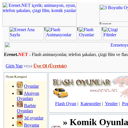
Erenet.
NET
- Flash animasyonlar, telefon şakaları, çizgi film ve fla
Giriş Yap
veya
Üye Ol (Ücretsiz)
Oyun Kategori
Oyunlar
Aksiyon
Oyunları
Flash Oyun
|
Kategoriler
|
Yeniler
|
Pop
Barbie
Oyunları
3d oyunlar
» Komik Oyunla
Boyama