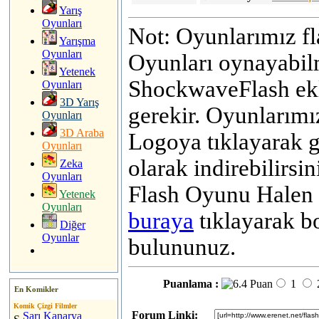
Yarış
Oyunları
Not: Oyunlarımız fla
Yarışma
Oyunları
Oyunları oynayabilm
Yetenek
ShockwaveFlash ekl
Oyunları
3D Yarış
gerekir. Oyunlarımı
Oyunları
3D Araba
Logoya tıklayarak ge
Oyunları
olarak indirebilirsin
Zeka
Oyunları
Flash Oyunu Halen 
Yetenek
Oyunları
buraya
tıklayarak b
Diğer
Oyunlar
bulununuz.
Puanlama :
1
En Komikler
Komik Çizgi Filmler
Forum Linki:
Sarı Kanarya