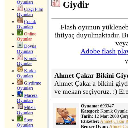
Giydir
Oyunları
Çizgi Film
Oyunları
Çocuk
Flash oyunun yüklenebi
Oyunları
ihtiyaç duyulmaktadır. Bu
Online
Oyunlar
veya
Dövüş
Adobe flash play
Oyunları
Komik
Oyunlar
Korku
Ahmet Çakar Bikini Giy
Oyunları
Ahmet Çakar'a bikini giyd
Giydirme
Oyunları
ve mekan seçiyoruz. :) E
Macera
Oyunları
Oynama:
693347
Müzik
Kategori:
Komik Oyunla
Oyunları
Tarih:
12 Mart 2008 Çar
Spor
Etiketler:
Ahmet
Çakar
B
Oyunları
Benzer Oyun:
Ahmet Çak