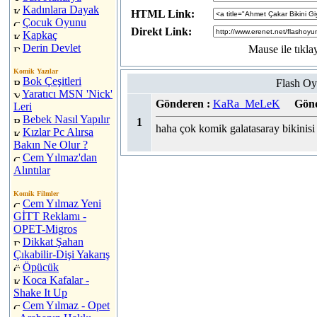
Kadınlara Dayak
HTML Link:
Çocuk Oyunu
Direkt Link:
Kapkaç
Derin Devlet
Mause ile tıkla
Komik Yazılar
Bok Çeşitleri
Flash Oy
Yaratıcı MSN 'Nick'
Gönderen :
KaRa_MeLeK
Gönd
Leri
Bebek Nasıl Yapılır
1
haha çok komik galatasaray bikinisi
Kızlar Pc Alırsa
Bakın Ne Olur ?
Cem Yılmaz'dan
Alıntılar
Komik Filmler
Cem Yılmaz Yeni
GİTT Reklamı -
OPET-Migros
Dikkat Şahan
Çıkabilir-Dişi Yakarış
Öpücük
Koca Kafalar -
Shake It Up
Cem Yılmaz - Opet