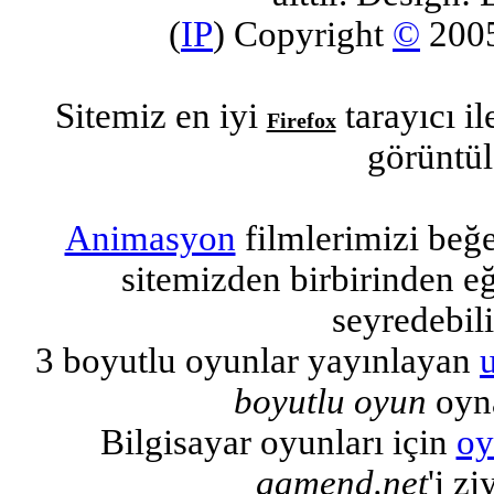
(
IP
) Copyright
©
200
Sitemiz en iyi
tarayıcı i
Firefox
görüntül
Animasyon
filmlerimizi beğ
sitemizden birbirinden eğl
seyredebili
3 boyutlu oyunlar yayınlayan
boyutlu oyun
oyna
Bilgisayar oyunları için
oy
gamend.net
'i zi