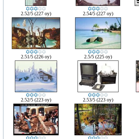
2.52/5 (227 oy)
2.54/5 (227 oy)
2.51/5 (226 oy)
2.5/5 (225 oy)
2.52/5 (223 oy)
2.53/5 (223 oy)