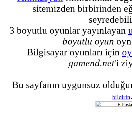
sitemizden birbirinden eğl
seyredebili
3 boyutlu oyunlar yayınlayan
boyutlu oyun
oyna
Bilgisayar oyunları için
oy
gamend.net
'i zi
Bu sayfanın uygunsuz olduğu
bildirin