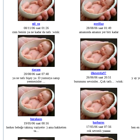
nil_su
gorillaz
08/11/06 saat 01:26
28/08/06 saat 01:49
cnm benim ya ne kadar da tatlı :wink:
amanında amanın yer biti kadar
tiaram
ilkeserela97
20/08/06 saat 07:48
26/06/06 saat 20:51
ya ne tatlı bişey ya :D yumurya sanıp
y ay y
yeemesinler ...
burununu sevsinler...Çok tatlı... :wink:
burakaos
barbaros
19/05/06 saat 00:16
17/05/06 saat 07:56
herkes bebeğe takmış vaziyette :) ama hakketten
ben en
ta...
cok sevımlı yaaaaa