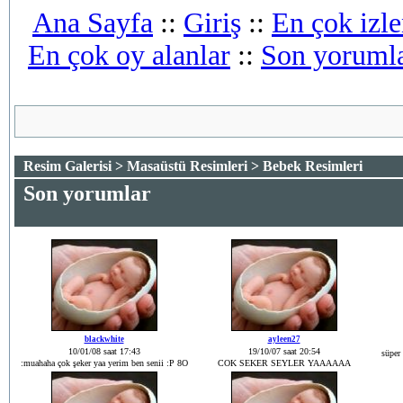
Ana Sayfa
::
Giriş
::
En çok izle
En çok oy alanlar
::
Son yoruml
Resim Galerisi
>
Masaüstü Resimleri
> Bebek Resimleri
Son yorumlar
blackwhite
ayleen27
10/01/08 saat 17:43
19/10/07 saat 20:54
süper
:muahaha çok şeker yaa yerim ben senii :P 8O
COK SEKER SEYLER YAAAAAA