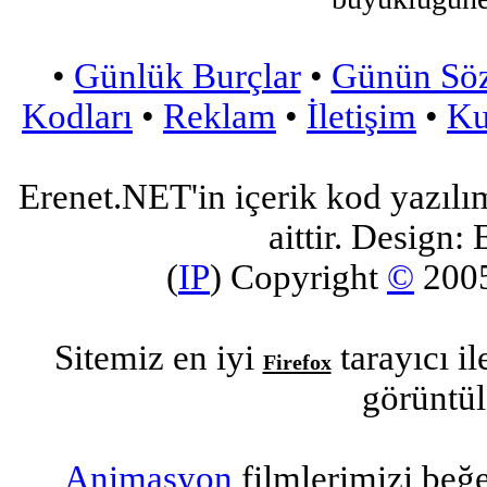
•
Günlük Burçlar
•
Günün Sö
Kodları
•
Reklam
•
İletişim
•
Ku
Erenet.NET'in içerik kod yazılı
aittir. Design: 
(
IP
) Copyright
©
200
Sitemiz en iyi
tarayıcı i
Firefox
görüntül
Animasyon
filmlerimizi beğ