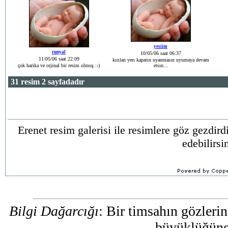
yesiim
runyal
10/05/06 saat 06:37
11/05/06 saat 22:09
kırılan yerı kapatın uyanmasın uyumaya devam
çok harika ve orjinal bir resim olmuş :-)
etsın...
31 resim 2 sayfadadır
Erenet resim galerisi ile resimlere göz gezdir
edebilirsi
Bilgi Dağarcığı
: Bir timsahın gözleri
büyüklüğüne 