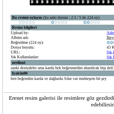
Bu resimi oylayın
(Şu anki durum : 2.5 / 5 ile 224 oy)
Resim bilgileri
Upload by:
Adm
Albüm adı:
İliz
Beğenilme (224 oy):
Dosya boyutu:
43 
URL:
Sık 
Sık Kullanılanlar:
Sık 
neslinut
sanki denizdeler ama karda bek beğenmedim abartılcak bişi deil
fyalcin00
ben beğendim karda ve dağlarda Atlar var muhteşem bii şey
Erenet resim galerisi ile resimlere göz gezdir
edebilirsi