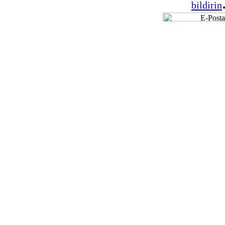
bildirin