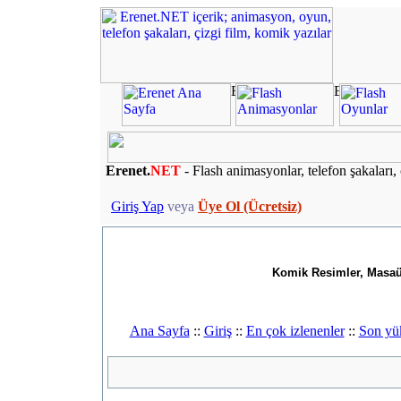
Erenet.
NET
- Flash animasyonlar, telefon şakaları, 
Giriş Yap
veya
Üye Ol (Ücretsiz)
Komik Resimler, Masaüs
Ana Sayfa
::
Giriş
::
En çok izlenenler
::
Son yü