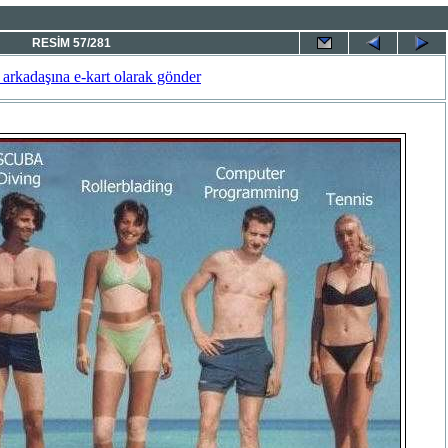
RESİM 57/281
 arkadaşına e-kart olarak gönder