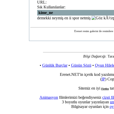
URL:
Sık Kullanılanlar:
kime_ne
demekki neymiş en ii spor netmiş
Erenet resim galerisi ile resimler
Bilgi Dağarcığı
: Tara
•
Günlük Burçlar
•
Günün Sözü
•
Oyun Hilele
Erenet.NET'in içerik kod yazılımı
(
IP
) Cop
Sitemiz en iyi
tar
Firefox
Animasyon
filmlerimizi beğendiyseniz
çizgi fi
3 boyutlu oyunlar yayınlayan
un
Bilgisayar oyunları için
oy