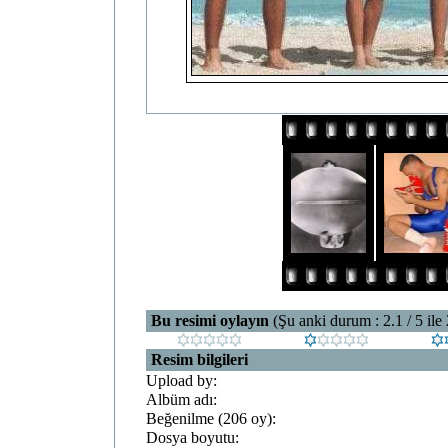
Bu resimi oylayın
(Şu anki durum : 2.1 / 5 ile
Resim bilgileri
Upload by:
Albüm adı:
Beğenilme (206 oy):
Dosya boyutu: