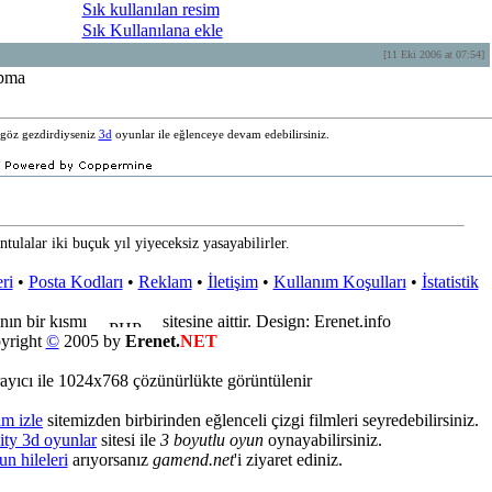
Sık kullanılan resim
Sık Kullanılana ekle
[11 Eki 2006 at 07:54]
e göz gezdirdiyseniz
3d
oyunlar ile eğlenceye devam edebilirsiniz.
ntulalar iki buçuk yıl yiyeceksiz yasayabilirler.
ri
•
Posta Kodları
•
Reklam
•
İletişim
•
Kullanım Koşulları
•
İstatistik
nın bir kısmı
sitesine aittir. Design: Erenet.info
yright
©
2005 by
Erenet.
NET
ayıcı ile 1024x768 çözünürlükte görüntülenir
lm izle
sitemizden birbirinden eğlenceli çizgi filmleri seyredebilirsiniz.
ity 3d oyunlar
sitesi ile
3 boyutlu oyun
oynayabilirsiniz.
un hileleri
arıyorsanız
gamend.net
'i ziyaret ediniz.