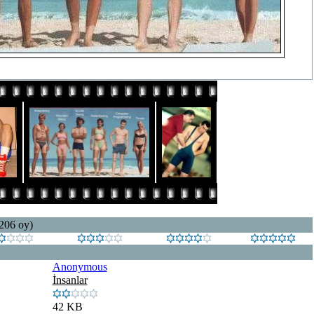
 206 oy)
Anonymous
İnsanlar
42 KB