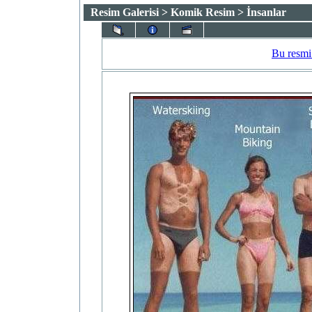
Resim Galerisi
>
Komik Resim
> İnsanlar
Bu resmi