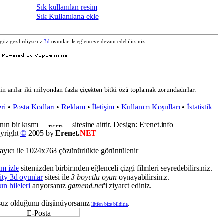
Sık kullanılan resim
Sık Kullanılana ekle
e göz gezdirdiyseniz
3d
oyunlar ile eğlenceye devam edebilirsiniz.
in arılar iki milyondan fazla çiçekten bitki özü toplamak zorundadırlar.
ri
•
Posta Kodları
•
Reklam
•
İletişim
•
Kullanım Koşulları
•
İstatistik
nın bir kısmı
sitesine aittir. Design: Erenet.info
yright
©
2005 by
Erenet.
NET
ayıcı ile 1024x768 çözünürlükte görüntülenir
lm izle
sitemizden birbirinden eğlenceli çizgi filmleri seyredebilirsiniz.
ity 3d oyunlar
sitesi ile
3 boyutlu oyun
oynayabilirsiniz.
un hileleri
arıyorsanız
gamend.net
'i ziyaret ediniz.
suz olduğunu düşünüyorsanız
.
lütfen bize bildirin