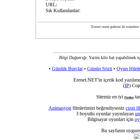
URL:
Sık Kullanılanlar:
Erenet resim galerisi ile resimler
Bilgi Dağarcığı
: Yarim kilo bal yapabilmek iç
•
Günlük Burçlar
•
Günün Sözü
•
Oyun Hilele
Erenet.NET'in içerik kod yazılımı
(
IP
) Cop
Sitemiz en iyi
tar
Firefox
Animasyon
filmlerimizi beğendiyseniz
çizgi fi
3 boyutlu oyunlar yayınlayan
un
Bilgisayar oyunları için
oy
Bu sayfanın uygun