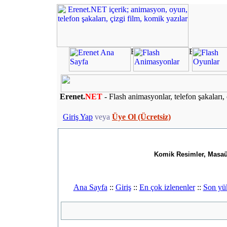
Erenet.
NET
- Flash animasyonlar, telefon şakaları, 
Giriş Yap
veya
Üye Ol (Ücretsiz)
Komik Resimler, Masaüs
Ana Sayfa
::
Giriş
::
En çok izlenenler
::
Son yü