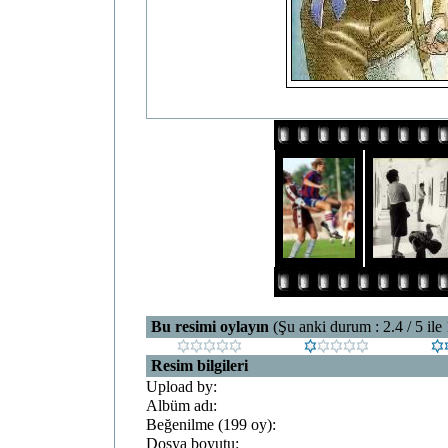
Bu resimi oylayın
(Şu anki durum : 2.4 / 5 ile
Resim bilgileri
Upload by:
Albüm adı:
Beğenilme (199 oy):
Dosya boyutu: