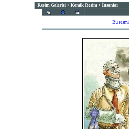
Resim Galerisi
>
Komik Resim
> İnsanlar
Bu resmi