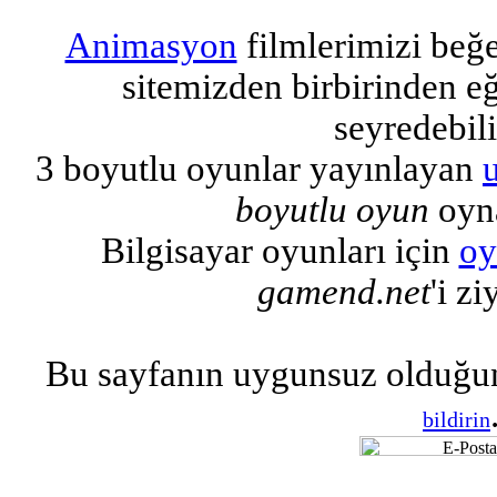
Animasyon
filmlerimizi beğ
sitemizden birbirinden eğl
seyredebili
3 boyutlu oyunlar yayınlayan
boyutlu oyun
oyna
Bilgisayar oyunları için
oy
gamend.net
'i zi
Bu sayfanın uygunsuz olduğu
bildirin