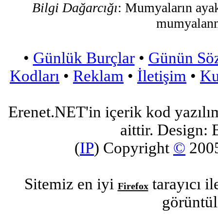
Bilgi Dağarcığı
: Mumyaların ayak 
mumyalanmı
•
Günlük Burçlar
•
Günün Sö
Kodları
•
Reklam
•
İletişim
•
Ku
Erenet.NET'in içerik kod yazılı
aittir. Design: 
(
IP
) Copyright
©
200
Sitemiz en iyi
tarayıcı i
Firefox
görüntül