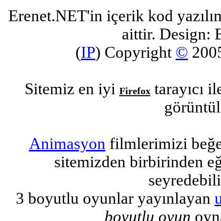
Erenet.NET'in içerik kod yazılı
aittir. Design: 
(
IP
) Copyright
©
200
Sitemiz en iyi
tarayıcı i
Firefox
görüntül
Animasyon
filmlerimizi beğ
sitemizden birbirinden eğl
seyredebili
3 boyutlu oyunlar yayınlayan
boyutlu oyun
oyna