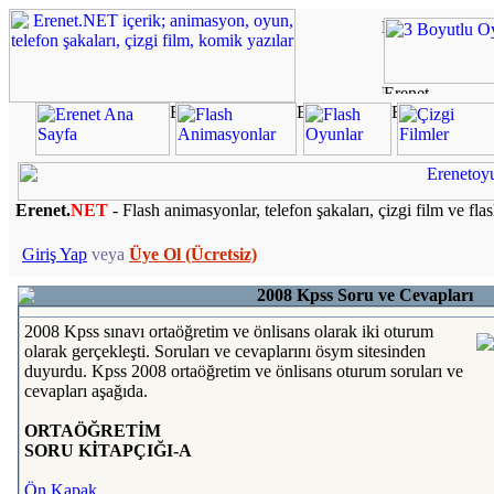
Erenet.
NET
- Flash animasyonlar, telefon şakaları, çizgi film ve fla
Giriş Yap
veya
Üye Ol (Ücretsiz)
2008 Kpss Soru ve Cevapları
2008 Kpss sınavı ortaöğretim ve önlisans olarak iki oturum
olarak gerçekleşti. Soruları ve cevaplarını ösym sitesinden
duyurdu. Kpss 2008 ortaöğretim ve önlisans oturum soruları ve
cevapları aşağıda.
ORTAÖĞRETİM
SORU KİTAPÇIĞI-A
Ön Kapak