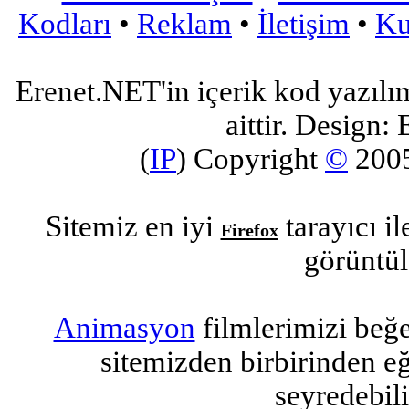
Kodları
•
Reklam
•
İletişim
•
Ku
Erenet.NET'in içerik kod yazılı
aittir. Design: 
(
IP
) Copyright
©
200
Sitemiz en iyi
tarayıcı i
Firefox
görüntül
Animasyon
filmlerimizi beğ
sitemizden birbirinden eğl
seyredebili