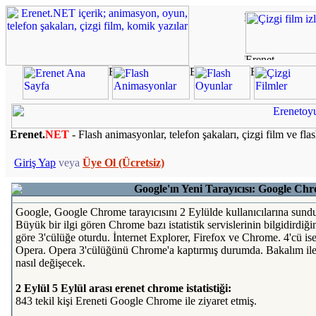
Erenet.
NET
- Flash animasyonlar, telefon şakaları, çizgi film ve fla
Giriş Yap
veya
Üye Ol (Ücretsiz)
Google'ın Yeni Tarayıcısı: Google Ch
Google, Google Chrome tarayıcısını 2 Eylülde kullanıcılarına sund
Büyük bir ilgi gören Chrome bazı istatistik servislerinin bilgidirdiği
göre 3'cülüğe oturdu. İnternet Explorer, Firefox ve Chrome. 4'cü is
Opera. Opera 3'cülüğünü Chrome'a kaptırmış durumda. Bakalım ile
nasıl değişecek.
2 Eylül 5 Eylül arası erenet chrome istatistiği:
843 tekil kişi Ereneti Google Chrome ile ziyaret etmiş.