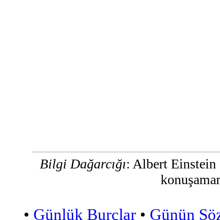
Bilgi Dağarcığı
: Albert Einstei
konuşamam
•
Günlük Burçlar
•
Günün Sö