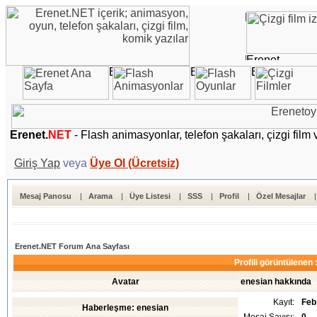
Erenet.
NET
- Flash animasyonlar, telefon şakaları, çizgi film 
Giriş Yap
veya
Üye Ol (Ücretsiz)
Mesaj Panosu
|
Arama
|
Üye Listesi
|
SSS
|
Profil
|
Özel Mesajlar
Erenet.NET Forum Ana Sayfası
Profili görüntülenen 
Avatar
enesian hakkında
Kayıt:
Feb
Haberleşme: enesian