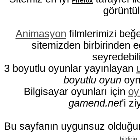
Firefox
görüntül
Animasyon
filmlerimizi be
sitemizden birbirinden eğ
seyredebili
3 boyutlu oyunlar yayınlayan
boyutlu oyun
oyna
Bilgisayar oyunları için
oy
gamend.net
'i z
Bu sayfanın uygunsuz olduğ
.
bildirin