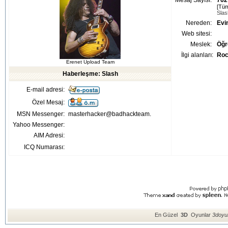
Mesaj Sayısı:
762
[Tüm
Slas
Nereden:
Evi
Web sitesi:
Meslek:
Öğr
İlgi alanları:
Roc
Erenet Upload Team
Haberleşme: Slash
E-mail adresi:
Özel Mesaj:
MSN Messenger:
masterhacker@badhackteam.
Yahoo Messenger:
AIM Adresi:
ICQ Numarası:
En Güzel
3D
Oyunlar
3doyun