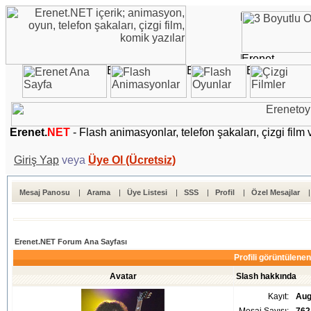
Erenet.
NET
- Flash animasyonlar, telefon şakaları, çizgi film 
Giriş Yap
veya
Üye Ol (Ücretsiz)
Mesaj Panosu
|
Arama
|
Üye Listesi
|
SSS
|
Profil
|
Özel Mesajlar
Erenet.NET Forum Ana Sayfası
Profili görüntülenen
Avatar
Slash hakkında
Kayıt:
Aug