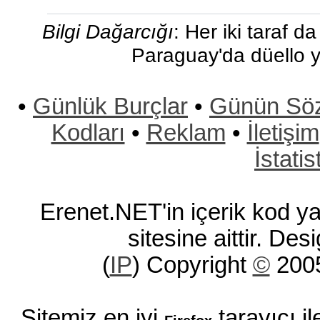
Bilgi Dağarcığı
: Her iki taraf 
Paraguay'da düello 
•
Günlük Burçlar
•
Günün Sö
Kodları
•
Reklam
•
İletişim
İstatis
Erenet.NET'in içerik kod ya
sitesine aittir. Des
(
IP
) Copyright
©
200
Sitemiz en iyi
tarayıcı i