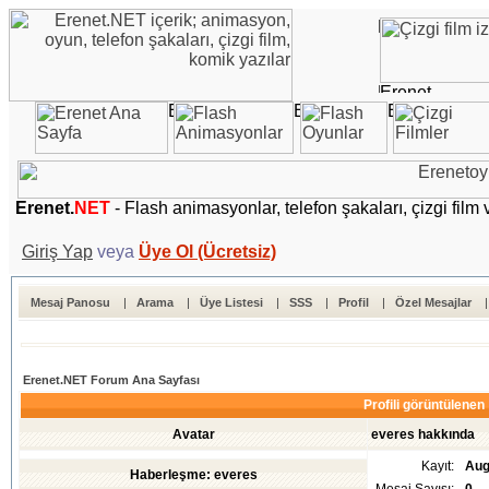
Erenet.
NET
- Flash animasyonlar, telefon şakaları, çizgi film 
Giriş Yap
veya
Üye Ol (Ücretsiz)
Mesaj Panosu
|
Arama
|
Üye Listesi
|
SSS
|
Profil
|
Özel Mesajlar
Erenet.NET Forum Ana Sayfası
Profili görüntülenen
Avatar
everes hakkında
Kayıt:
Aug
Haberleşme: everes