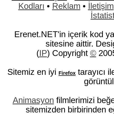
Kodları
•
Reklam
•
İletişim
İstatis
Erenet.NET'in içerik kod ya
sitesine aittir. Des
(
IP
) Copyright
©
200
Sitemiz en iyi
tarayıcı i
Firefox
görüntül
Animasyon
filmlerimizi be
sitemizden birbirinden eğ