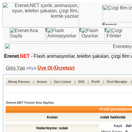
Erenet.
NET
- Flash animasyonlar, telefon şakaları, çizgi film 
Giriş Yap
veya
Üye Ol (Ücretsiz)
Mesaj Panosu
|
Arama
|
Üye Listesi
|
SSS
|
Profil
|
Özel Mesajlar
Erenet.NET Forum Ana Sayfası
Profili görüntülenen
Avatar
solak hakkında
Kayıt:
Jul
Haberleşme: solak