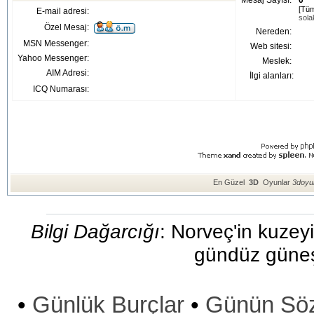
Mesaj Sayısı:
0
[Tüm
E-mail adresi:
sola
Özel Mesaj:
Nereden:
MSN Messenger:
Web sitesi:
Yahoo Messenger:
Meslek:
AIM Adresi:
İlgi alanları:
ICQ Numarası:
En Güzel
3D
Oyunlar
3doyun
Bilgi Dağarcığı
: Norveç'in kuzey
gündüz güneş
•
Günlük Burçlar
•
Günün Sö