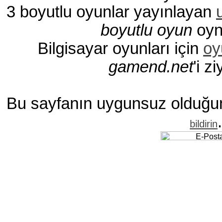
3 boyutlu oyunlar yayınlayan
boyutlu oyun
oyna
Bilgisayar oyunları için
oy
gamend.net
'i z
Bu sayfanın uygunsuz olduğ
.
bildirin