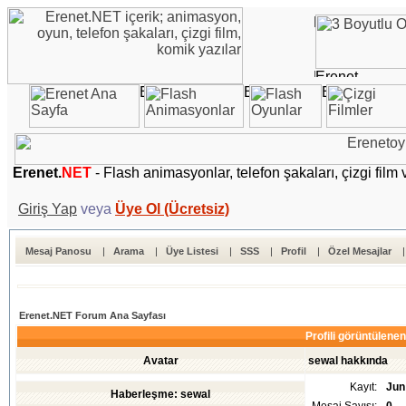
Erenet.
NET
- Flash animasyonlar, telefon şakaları, çizgi film 
Giriş Yap
veya
Üye Ol (Ücretsiz)
Mesaj Panosu
|
Arama
|
Üye Listesi
|
SSS
|
Profil
|
Özel Mesajlar
Erenet.NET Forum Ana Sayfası
Profili görüntülenen
Avatar
sewal hakkında
Kayıt:
Jun
Haberleşme: sewal