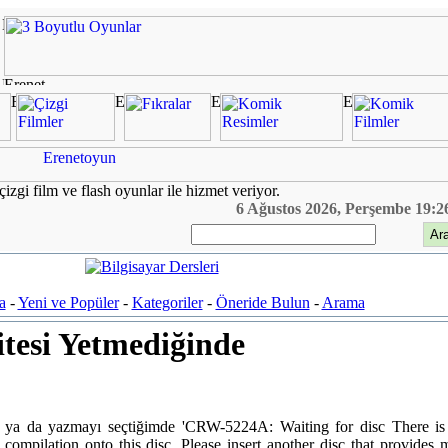
çizgi film ve flash oyunlar ile hizmet veriyor.
6 Ağustos 2026, Perşembe 19:2
a
-
Yeni ve Popüler
-
Kategoriler
-
Öneride Bulun
-
Arama
tesi Yetmediğinde
ya da yazmayı seçtiğimde 'CRW-5224A: Waiting for disc There is
compilation onto this disc. Please insert another disc that provides 