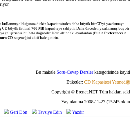
riyor.
şey kullanmış olduğunuz diskin kapasitesinden daha büyük bir CD'yi yazdırmaya
boş CD büyük ihtimal
700 MB
kapasiteye sahiptir. Daha önceden yazılmamış boş bir
 çalışırsanız bu hata doğabilir. Nero altındaki ayarlardan (
File > Preferences >
burn CD
' seçeneğini aktif hale getirin.
Bu makale
Soru-Cevap Dersler
kategorisinde kayıtlı
Etiketler:
CD
Kapasitesi
Yetmediğ
Copyright © Erenet.NET Tüm hakları saklı
Yayınlanma 2008-11-27 (15245 oku
Geri Dön
Tavsiye Edin
Yazdır