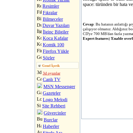
space: türünden bir hata ve
Resimler
Fıkralar
Bilmeceler
Cevap
: Bu hatanın anlattığı 
Duvar Yazıları
çalışıyor olmanız. Aldığınız 
İlginç Bilgiler
CD'ye 700 MB'dan fazla yazmaya
Koca Kafalar
Expert features
) '
Enable over
Komik 100
Firefox Yükle
Sözler
Genel İçerik
3d oyunlar
Canlı TV
MSN Messenger
Gazeteler
Logo Melodi
Site Rehberi
Güvercinler
Burçlar
Haberler
Sitede Ara