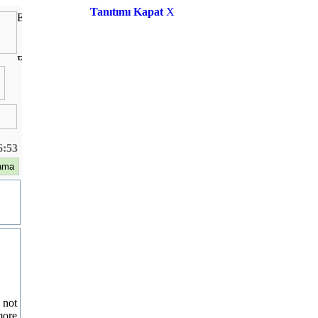
Tanıtımı Kapat
X
6:53
 not
more