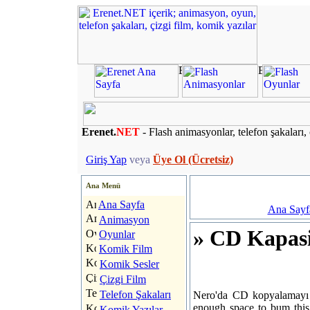
Erenet.
NET
- Flash animasyonlar, telefon şakaları, 
Giriş Yap
veya
Üye Ol (Ücretsiz)
Ana Menü
Ana Sayfa
Ana Sayf
Animasyon
» CD Kapasi
Oyunlar
Komik Film
Komik Sesler
Çizgi Film
Telefon Şakaları
Nero'da CD kopyalamayı 
enough space to bum this 
Komik Yazılar