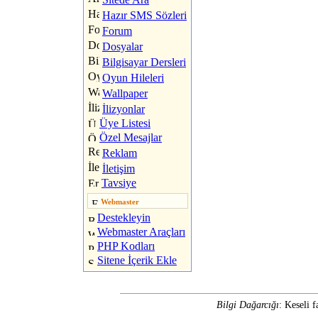
Hazır SMS Sözleri
Forum
Dosyalar
Bilgisayar Dersleri
Oyun Hileleri
Wallpaper
İlizyonlar
Üye Listesi
Özel Mesajlar
Reklam
İletişim
Tavsiye
Webmaster
Destekleyin
Webmaster Araçları
PHP Kodları
Sitene İçerik Ekle
Bilgi Dağarcığı
: Keseli f