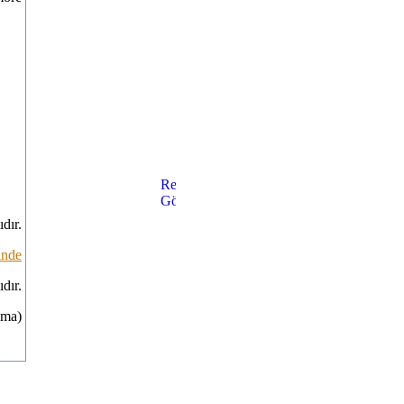
dır.
inde
dır.
nma)