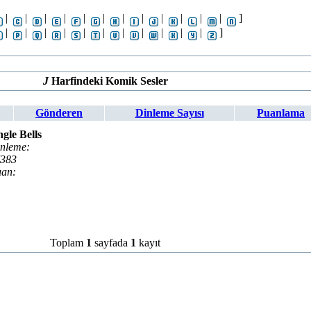
|
|
|
|
|
|
|
|
|
|
|
|
]
|
|
|
|
|
|
|
|
|
|
|
]
J
Harfindeki Komik Sesler
Gönderen
Dinleme Sayısı
Puanlama
ngle Bells
nleme:
383
an:
Toplam
1
sayfada
1
kayıt