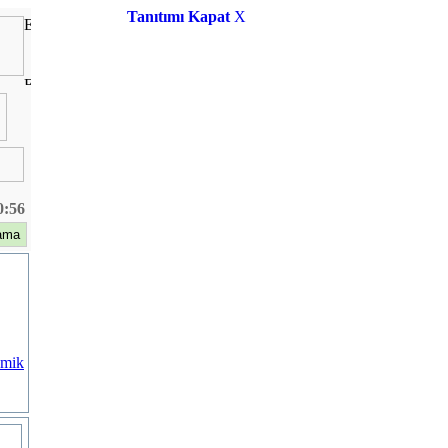
Tanıtımı Kapat
X
0:56
omik