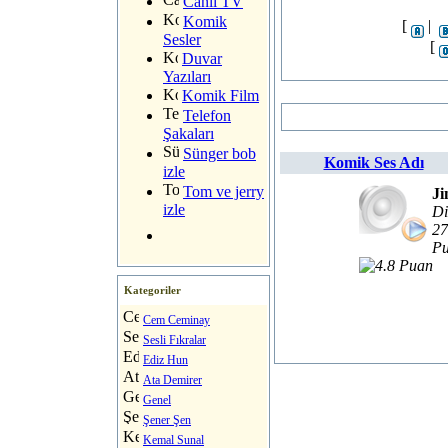
Canlı TV
Komik
[
|
Sesler
[
Duvar
Yazıları
Komik Film
Telefon
Şakaları
Sünger bob
Komik Ses Adı
izle
Tom ve jerry
Ji
izle
Di
27
Pu
Kategoriler
Cem Ceminay
Sesli Fıkralar
Ediz Hun
Ata Demirer
Genel
Şener Şen
Kemal Sunal