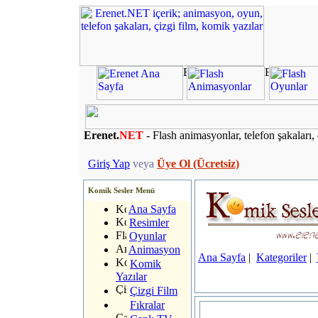
Erenet.
NET
- Flash animasyonlar, telefon şakaları, 
Giriş Yap
veya
Üye Ol (Ücretsiz)
Komik Sesler Menü
Ana Sayfa
Resimler
Oyunlar
Animasyon
Ana Sayfa
|
Kategoriler
|
Komik
Yazılar
Çizgi Film
Fıkralar