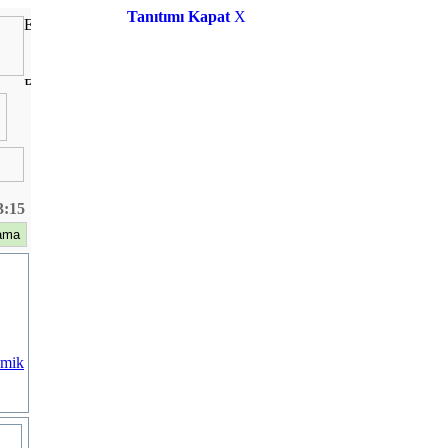
Tanıtımı Kapat
X
3:15
omik