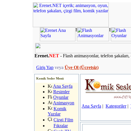
Erenet.
NET
- Flash animasyonlar, telefon şakaları, 
Giriş Yap
veya
Üye Ol (Ücretsiz)
Komik Sesler Menü
Ana Sayfa
Resimler
Oyunlar
Animasyon
Ana Sayfa
|
Kategoriler
|
Komik
Yazılar
Çizgi Film
Fıkralar