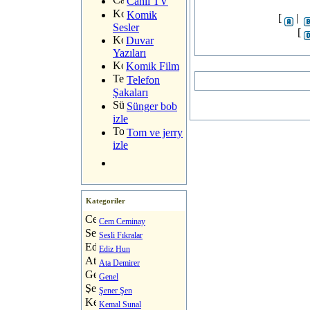
Canlı TV
Komik
[
|
Sesler
[
Duvar
Yazıları
Komik Film
Telefon
Şakaları
Sünger bob
izle
Tom ve jerry
izle
Kategoriler
Cem Ceminay
Sesli Fıkralar
Ediz Hun
Ata Demirer
Genel
Şener Şen
Kemal Sunal