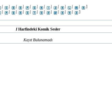
|
|
|
|
|
|
|
|
|
|
|
|
]
|
|
|
|
|
|
|
|
|
|
|
]
I
Harfindeki Komik Sesler
Kayıt Bulunamadı