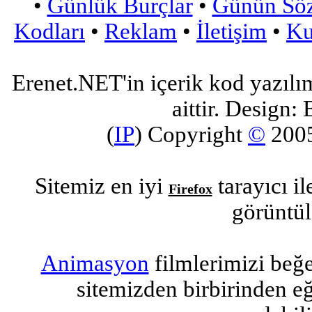
•
Günlük Burçlar
•
Günün Sö
Kodları
•
Reklam
•
İletişim
•
Ku
Erenet.NET'in içerik kod yazılı
aittir. Design: 
(
IP
) Copyright
©
200
Sitemiz en iyi
tarayıcı i
Firefox
görüntül
Animasyon
filmlerimizi beğ
sitemizden birbirinden eğl