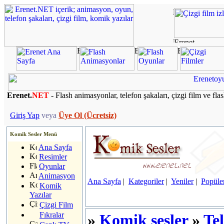
Erenet.
NET
- Flash animasyonlar, telefon şakaları, çizgi film ve fla
Giriş Yap
veya
Üye Ol (Ücretsiz)
Komik Sesler Menü
Ana Sayfa
Resimler
Oyunlar
Animasyon
Ana Sayfa
|
Kategoriler
|
Yeniler
|
Popüle
Komik
Yazılar
Çizgi Film
Fıkralar
»
Komik sesler
»
Te