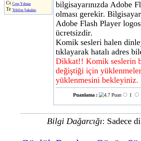
bilgisayarınızda Adobe Fl
Cem Yılmaz
Telefon Şakaları
olması gerekir. Bilgisaya
Adobe Flash Player logosu
ücretsizdir.
Komik sesleri halen dinl
tıklayarak hatalı adres b
Dikkat!! Komik seslerin 
değiştiği için yüklenmeler
yüklenmesini bekleyiniz.
Puanlama :
1
Bilgi Dağarcığı
: Sadece di