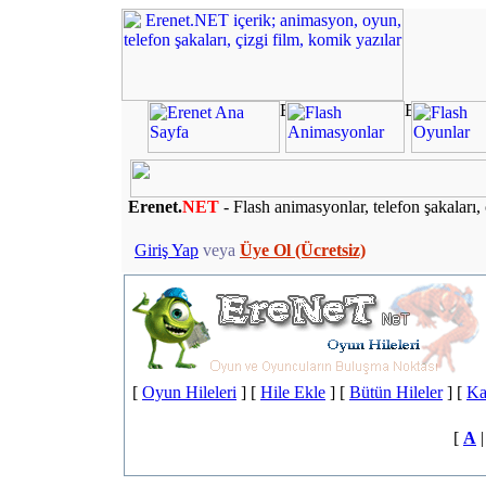
Erenet.
NET
- Flash animasyonlar, telefon şakaları, 
Giriş Yap
veya
Üye Ol (Ücretsiz)
[
Oyun Hileleri
] [
Hile Ekle
] [
Bütün Hileler
] [
Ka
[
A