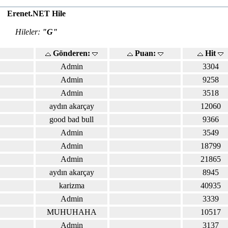
Erenet.NET Hile
Hileler:
"G"
Gönderen:
Puan:
Hit
Admin
3304
Admin
9258
Admin
3518
aydın akarçay
12060
good bad bull
9366
Admin
3549
Admin
18799
Admin
21865
aydın akarçay
8945
karizma
40935
Admin
3339
MUHUHAHA
10517
Admin
3137