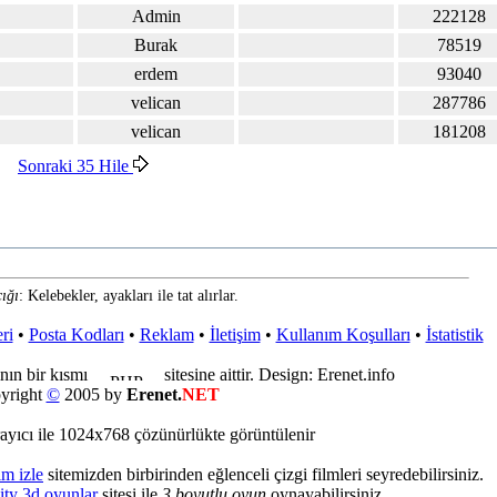
Admin
222128
Burak
78519
erdem
93040
velican
287786
velican
181208
Sonraki 35 Hile
ığı
: Kelebekler, ayakları ile tat alırlar.
ri
•
Posta Kodları
•
Reklam
•
İletişim
•
Kullanım Koşulları
•
İstatistik
nın bir kısmı
sitesine aittir. Design: Erenet.info
yright
©
2005 by
Erenet.
NET
ayıcı ile 1024x768 çözünürlükte görüntülenir
lm izle
sitemizden birbirinden eğlenceli çizgi filmleri seyredebilirsiniz.
ity 3d oyunlar
sitesi ile
3 boyutlu oyun
oynayabilirsiniz.