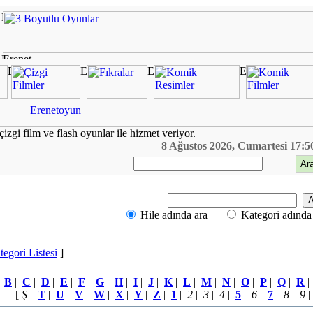
çizgi film ve flash oyunlar ile hizmet veriyor.
8 Ağustos 2026, Cumartesi 17:5
Hile adında ara |
Kategori adında
tegori Listesi
]
|
B
|
C
|
D
|
E
|
F
|
G
|
H
|
I
|
J
|
K
|
L
|
M
|
N
|
O
|
P
|
Q
|
R
[
Ş
|
T
|
U
|
V
|
W
|
X
|
Y
|
Z
|
1
|
2
|
3
|
4
|
5
|
6
|
7
|
8
|
9