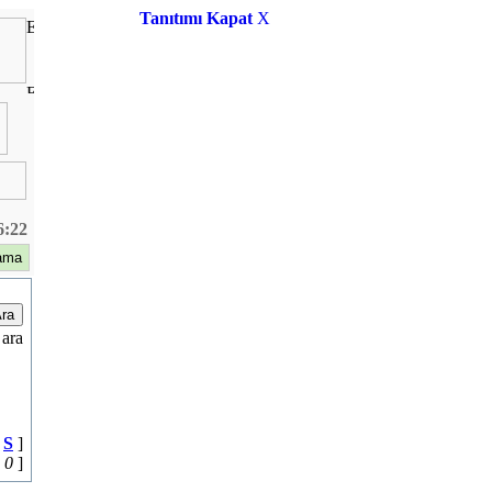
Tanıtımı Kapat
X
6:22
 ara
|
S
]
|
0
]