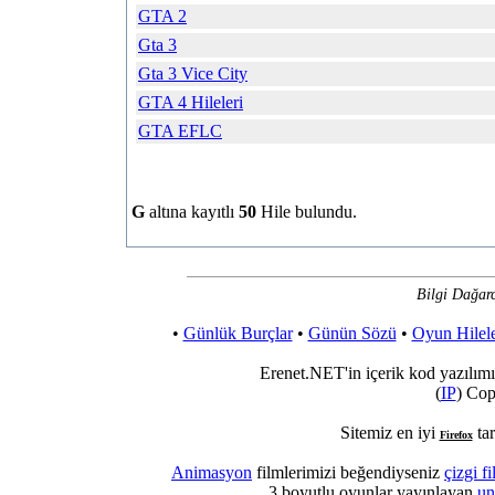
GTA 2
Gta 3
Gta 3 Vice City
GTA 4 Hileleri
GTA EFLC
G
altına kayıtlı
50
Hile bulundu.
Bilgi Dağarc
•
Günlük Burçlar
•
Günün Sözü
•
Oyun Hilele
Erenet.NET'in içerik kod yazılımı
(
IP
) Cop
Sitemiz en iyi
tar
Firefox
Animasyon
filmlerimizi beğendiyseniz
çizgi fi
3 boyutlu oyunlar yayınlayan
un