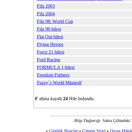
Fifa 2003
Fifa 2004
Fifa 98: World Cup
Fifa 99 hilesi
Flat Out hilesi
Flying Heroes
Force 21 hilesi
Ford Racing
FORMULA 1 hilesi
Freedom Fighters
Fuzzy`s World Minigolf
F
altına kayıtlı
24
Hile bulundu.
Bilgi Dağarcığı
: Sahra Çölündeki 
•
Günlük Burçlar
•
Günün Sözü
•
Oyun Hilele