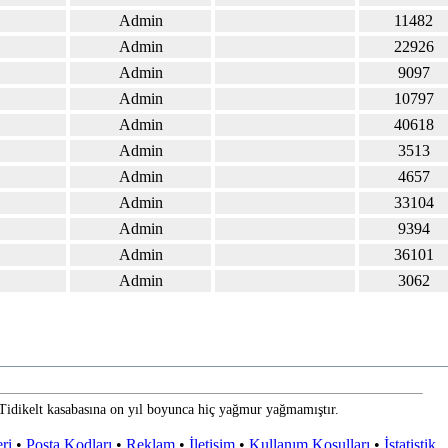
Admin
11482
Admin
22926
Admin
9097
Admin
10797
Admin
40618
Admin
3513
Admin
4657
Admin
33104
Admin
9394
Admin
36101
Admin
3062
Tidikelt kasabasına on yıl boyunca hiç yağmur yağmamıştır.
ri
•
Posta Kodları
•
Reklam
•
İletişim
•
Kullanım Koşulları
•
İstatistik