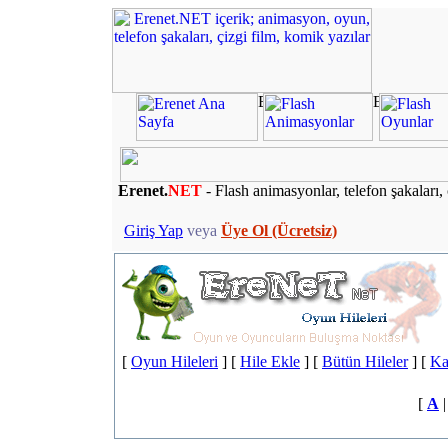
Erenet.
NET
- Flash animasyonlar, telefon şakaları, 
Giriş Yap
veya
Üye Ol (Ücretsiz)
[
Oyun Hileleri
] [
Hile Ekle
] [
Bütün Hileler
] [
Ka
[
A