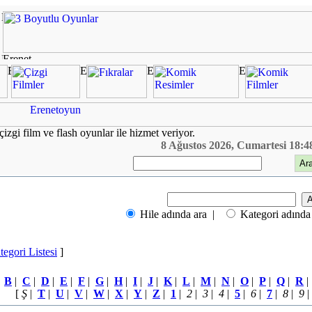
çizgi film ve flash oyunlar ile hizmet veriyor.
8 Ağustos 2026, Cumartesi 18:4
Hile adında ara |
Kategori adında
tegori Listesi
]
|
B
|
C
|
D
|
E
|
F
|
G
|
H
|
I
|
J
|
K
|
L
|
M
|
N
|
O
|
P
|
Q
|
R
[
Ş
|
T
|
U
|
V
|
W
|
X
|
Y
|
Z
|
1
|
2
|
3
|
4
|
5
|
6
|
7
|
8
|
9