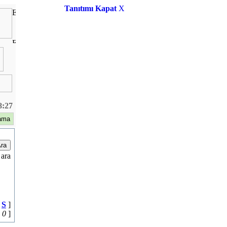
Tanıtımı Kapat
X
8:27
 ara
|
S
]
|
0
]