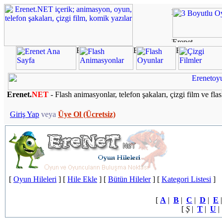
Erenet.
NET
- Flash animasyonlar, telefon şakaları, çizgi film ve fla
Giriş Yap
veya
Üye Ol (Ücretsiz)
[
Oyun Hileleri
] [
Hile Ekle
] [
Bütün Hileler
] [
Kategori Listesi
]
[
A
|
B
|
C
|
D
|
E
[
Ş
|
T
|
U