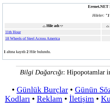
Erenet.NET 
Hileler:
"1
Hile adı
11th Hour
18 Wheels of Steel Across America
1
altına kayıtlı
2
Hile bulundu.
Bilgi Dağarcığı
: Hipopotamlar in
•
Günlük Burçlar
•
Günün Sö
Kodları
•
Reklam
•
İletişim
•
Ku