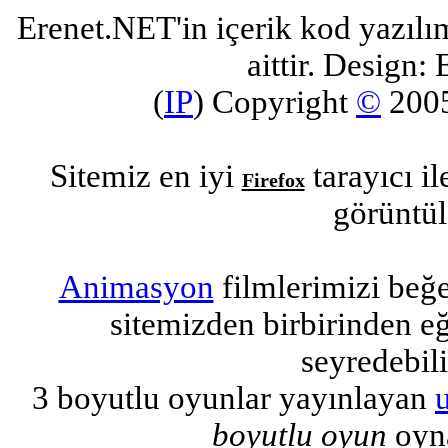
Erenet.NET'in içerik kod yazılı
aittir. Design: 
(
IP
) Copyright
©
200
Sitemiz en iyi
tarayıcı i
Firefox
görüntül
Animasyon
filmlerimizi beğ
sitemizden birbirinden eğl
seyredebili
3 boyutlu oyunlar yayınlayan
boyutlu oyun
oyna