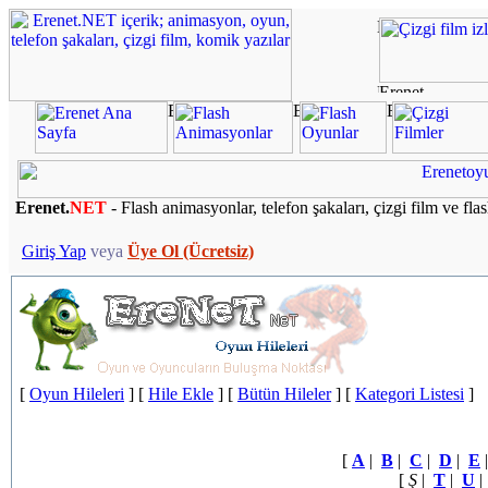
Erenet.
NET
- Flash animasyonlar, telefon şakaları, çizgi film ve fla
Giriş Yap
veya
Üye Ol (Ücretsiz)
[
Oyun Hileleri
] [
Hile Ekle
] [
Bütün Hileler
] [
Kategori Listesi
]
[
A
|
B
|
C
|
D
|
E
[
Ş
|
T
|
U