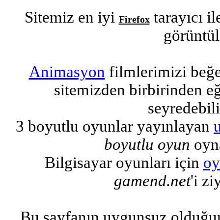
Sitemiz en iyi
tarayıcı i
Firefox
görüntül
Animasyon
filmlerimizi beğ
sitemizden birbirinden eğl
seyredebili
3 boyutlu oyunlar yayınlayan
boyutlu oyun
oyna
Bilgisayar oyunları için
oy
gamend.net
'i zi
Bu sayfanın uygunsuz olduğu