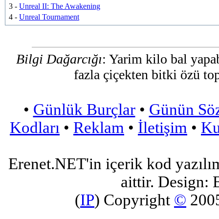
3 -
Unreal II: The Awakening
4 -
Unreal Tournament
Bilgi Dağarcığı
: Yarim kilo bal yapa
fazla çiçekten bitki özü t
•
Günlük Burçlar
•
Günün Sö
Kodları
•
Reklam
•
İletişim
•
Ku
Erenet.NET'in içerik kod yazılı
aittir. Design: 
(
IP
) Copyright
©
200