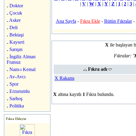
|
V
|
W
|
X
|
Y
|
Z
|
1
|
2
|
3
|
Doktor
Çocuk
Asker
Ana Sayfa
-
Fıkra Ekle
-
Bütün Fıkralar
-
Deli
Bektaşi
Kayseri
X
ile başlayan f
Sarışın
Fıkralar:
'
İngiliz Alman
Fransız
Fıkra adı
Nam-ı Kemal
Av-Avcı
X Rakamı
Spor
Erzurumlu
X
altına kayıtlı
1
Fıkra bulundu.
Sarhoş
Politika
Fıkra Ekleyin