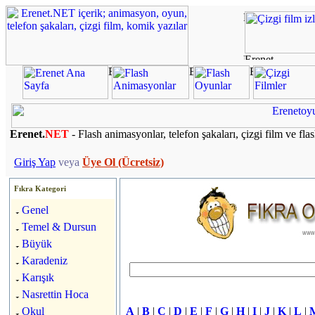
Erenet.
NET
- Flash animasyonlar, telefon şakaları, çizgi film ve fla
Giriş Yap
veya
Üye Ol (Ücretsiz)
Fıkra Kategori
Genel
Temel & Dursun
Büyük
Karadeniz
Karışık
Nasrettin Hoca
Okul
A
|
B
|
C
|
D
|
E
|
F
|
G
|
H
|
I
|
J
|
K
|
L
|