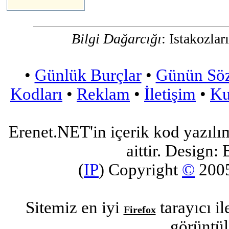
Bilgi Dağarcığı
: Istakozlar
•
Günlük Burçlar
•
Günün Sö
Kodları
•
Reklam
•
İletişim
•
Ku
Erenet.NET'in içerik kod yazılı
aittir. Design: 
(
IP
) Copyright
©
200
Sitemiz en iyi
tarayıcı i
Firefox
görüntül