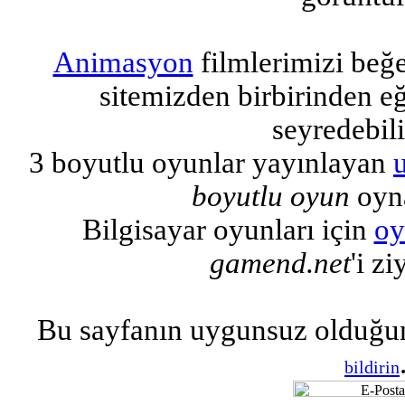
Animasyon
filmlerimizi beğ
sitemizden birbirinden eğl
seyredebili
3 boyutlu oyunlar yayınlayan
boyutlu oyun
oyna
Bilgisayar oyunları için
oy
gamend.net
'i zi
Bu sayfanın uygunsuz olduğu
bildirin