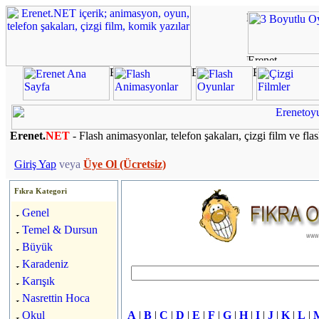
Erenet.
NET
- Flash animasyonlar, telefon şakaları, çizgi film ve fla
Giriş Yap
veya
Üye Ol (Ücretsiz)
Fıkra Kategori
Genel
Temel & Dursun
Büyük
Karadeniz
Karışık
Nasrettin Hoca
Okul
A
|
B
|
C
|
D
|
E
|
F
|
G
|
H
|
I
|
J
|
K
|
L
|