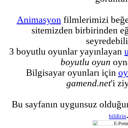
Animasyon
filmlerimizi beğ
sitemizden birbirinden eğl
seyredebili
3 boyutlu oyunlar yayınlayan
boyutlu oyun
oyna
Bilgisayar oyunları için
oy
gamend.net
'i zi
Bu sayfanın uygunsuz olduğu
bildirin