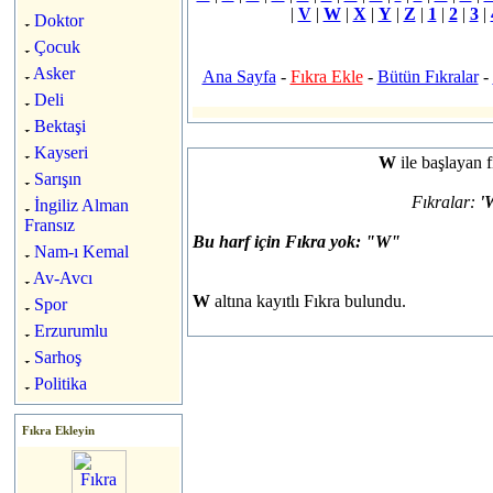
|
V
|
W
|
X
|
Y
|
Z
|
1
|
2
|
3
|
Doktor
Çocuk
Asker
Ana Sayfa
-
Fıkra Ekle
-
Bütün Fıkralar
-
Deli
Bektaşi
Kayseri
W
ile başlayan f
Sarışın
Fıkralar:
'
İngiliz Alman
Fransız
Bu harf için Fıkra yok: "W"
Nam-ı Kemal
Av-Avcı
W
altına kayıtlı
Fıkra bulundu.
Spor
Erzurumlu
Sarhoş
Politika
Fıkra Ekleyin