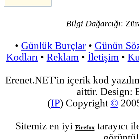
Bilgi Dağarcığı
: Zür
•
Günlük Burçlar
•
Günün Sö
Kodları
•
Reklam
•
İletişim
•
Ku
Erenet.NET'in içerik kod yazılı
aittir. Design: 
(
IP
) Copyright
©
200
Sitemiz en iyi
tarayıcı i
Firefox
görüntül