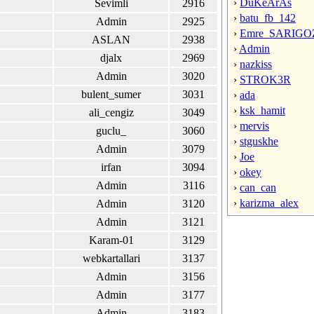
›
DuKeArAs
Sevimli
2916
›
batu_fb_142
Admin
2925
›
Emre_SARIGO
ASLAN
2938
›
Admin
djalx
2969
›
nazkiss
Admin
3020
›
STROK3R
bulent_sumer
3031
›
ada
›
ksk_hamit
ali_cengiz
3049
›
mervis
guclu_
3060
›
stguskhe
Admin
3079
›
Joe
irfan
3094
›
okey
Admin
3116
›
can_can
›
karizma_alex
Admin
3120
Admin
3121
Karam-01
3129
webkartallari
3137
Admin
3156
Admin
3177
Admin
3183