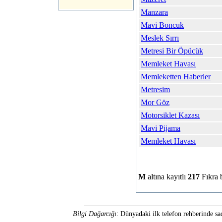
Manzara
Mavi Boncuk
Meslek Sırrı
Metresi Bir Öpücük
Memleket Havası
Memleketten Haberler
Metresim
Mor Göz
Motorsiklet Kazası
Mavi Pijama
Memleket Havası
M
altına kayıtlı
217
Fıkra 
Bilgi Dağarcığı
: Dünyadaki ilk telefon rehberinde sa