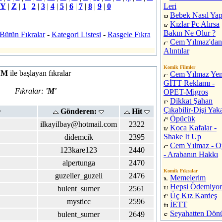
Y
|
Z
|
1
|
2
|
3
|
4
|
5
|
6
|
7
|
8
|
9
|
0
Leri
Bebek Nasıl Yapı
Kızlar Pc Alırsa
Bakın Ne Olur ?
Bütün Fıkralar
-
Kategori Listesi
-
Rasgele Fıkra
Cem Yılmaz'dan
Alıntılar
Komik Filmler
M
ile başlayan fıkralar
Cem Yılmaz Yen
GİTT Reklamı -
Fıkralar:
'M'
OPET-Migros
Dikkat Şahan
Çıkabilir-Dişi Yaka
Gönderen:
Hit
Öpücük
ilkayilbay@hotmail.com
2322
Koca Kafalar -
Shake It Up
didemcik
2395
Cem Yılmaz - O
123kare123
2440
- Arabanın Hakkı
alpertunga
2470
Komik Fıkralar
guzeller_guzeli
2476
Memelerim
Hepsi Ödemiyor
bulent_sumer
2561
Üç Kız Kardeş
mysticc
2596
İETT
Seyahatten Dön
bulent_sumer
2649