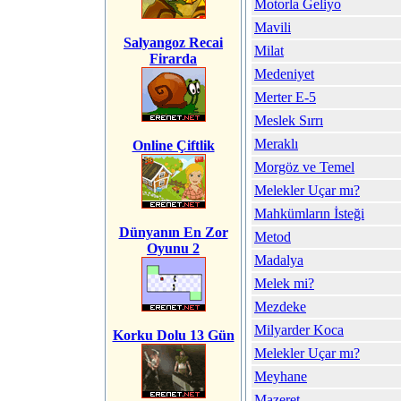
Motorla Geliyo
Mavili
Salyangoz Recai
Milat
Firarda
Medeniyet
Merter E-5
Meslek Sırrı
Meraklı
Online Çiftlik
Morgöz ve Temel
Melekler Uçar mı?
Mahkümların İsteği
Dünyanın En Zor
Metod
Oyunu 2
Madalya
Melek mi?
Mezdeke
Milyarder Koca
Korku Dolu 13 Gün
Melekler Uçar mı?
Meyhane
Mazeret