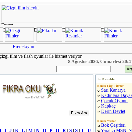
çizgi film ve flash oyunlar ile hizmet veriyor.
8 Ağustos 2026, Cumartesi 20:4
En Komikler
Komik Çizgi Filmler
Sarı Kanarya
Kadınlara Daya
Çocuk Oyunu
Kapkaç
Derin Devlet
Komik Yazılar
Bok Çeşitleri
H
|
I
|
J
|
K
|
L
|
M
|
N
|
O
|
P
|
Q
|
R
|
S
|
Ş
|
T
|
U
Yaratıcı MSN 'N