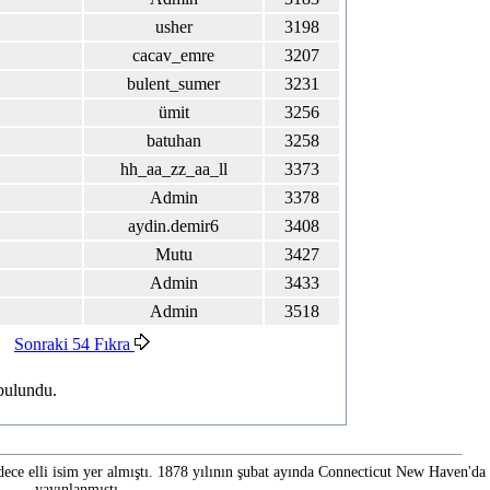
usher
3198
cacav_emre
3207
bulent_sumer
3231
ümit
3256
batuhan
3258
hh_aa_zz_aa_ll
3373
Admin
3378
aydin.demir6
3408
Mutu
3427
Admin
3433
Admin
3518
Sonraki 54 Fıkra
bulundu.
dece elli isim yer almıştı. 1878 yılının şubat ayında Connecticut New Haven'da
yayınlanmıştı.