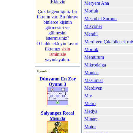
Meryem Ana
Morluk
Çok beğendiğiniz bir
fıkramı var. Bu fıkrayı
Meşrubat Sorunu
binlerce kişinin
Misyoner
görmesini ve
gülmesini
Mendil
istermisiniz?
Merdiven Çıkabilecek mi
O halde ekleyin favori
fıkranızı
sizin
Morluk
isminizle
Memurum
yayınlayalım.
Mikrodalga
Oyunlar
Monica
Dünyanın En Zor
Masumlar
Oyunu 3
Merdiven
Mtv
Metro
Medya
Salyangoz Recai
Mısırda
Minare
Motor