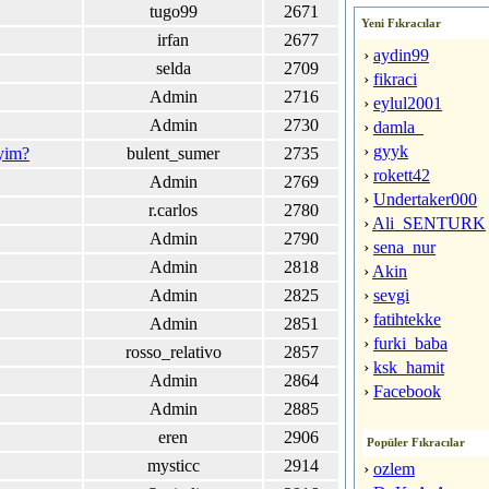
tugo99
2671
Yeni Fıkracılar
irfan
2677
›
aydin99
selda
2709
›
fikraci
Admin
2716
›
eylul2001
Admin
2730
›
damla_
›
gyyk
yim?
bulent_sumer
2735
›
rokett42
Admin
2769
›
Undertaker000
r.carlos
2780
›
Ali_SENTURK
Admin
2790
›
sena_nur
Admin
2818
›
Akin
Admin
2825
›
sevgi
›
fatihtekke
Admin
2851
›
furki_baba
rosso_relativo
2857
›
ksk_hamit
Admin
2864
›
Facebook
Admin
2885
eren
2906
Popüler Fıkracılar
mysticc
2914
›
ozlem