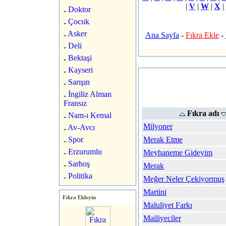
|
V
|
W
|
X
|
Doktor
Çocuk
Asker
Ana Sayfa
-
Fıkra Ekle
-
Deli
Bektaşi
Kayseri
Sarışın
İngiliz Alman
Fransız
Fıkra adı
Nam-ı Kemal
Milyoner
Av-Avcı
Spor
Merak Etme
Erzurumlu
Meyhaneme Gideyim
Sarhoş
Merak
Politika
Meğer Neler Çekiyormuş
Martini
Fıkra Ekleyin
Maluliyet Farkı
Mailiyeciler