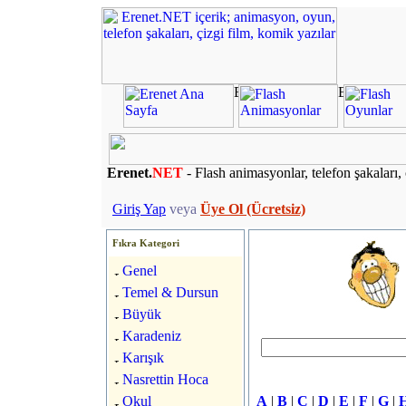
Erenet.
NET
- Flash animasyonlar, telefon şakaları, 
Giriş Yap
veya
Üye Ol (Ücretsiz)
Fıkra Kategori
Genel
Temel & Dursun
Büyük
Karadeniz
Karışık
Nasrettin Hoca
Okul
A
|
B
|
C
|
D
|
E
|
F
|
G
|