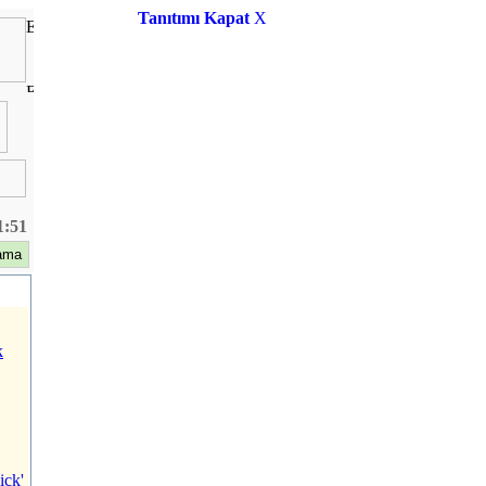
Tanıtımı Kapat
X
1:51
k
ick'