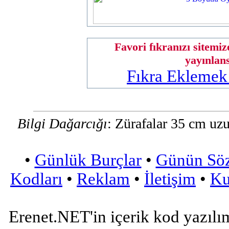
Favori fıkranızı sitemiz
yayınlan
Fıkra Eklemek
Bilgi Dağarcığı
: Zürafalar 35 cm uzun
•
Günlük Burçlar
•
Günün Sö
Kodları
•
Reklam
•
İletişim
•
Ku
Erenet.NET'in içerik kod yazılı