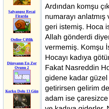
Ardından komşu çık
Salyangoz Recai
numarayı anlatmış 
Firarda
geri istemiş. Hoca 
Allah gönderdi diye
Online Çiftlik
vermemiş. Komşu İ
Hocayı kadıya götü
Dünyanın En Zor
Fakat Nasreddin H
Oyunu 2
gidene kadar güzel 
getirirsen gelirim 
Korku Dolu 13 Gün
adam ise çaresizce b
ve kadıya giderler.