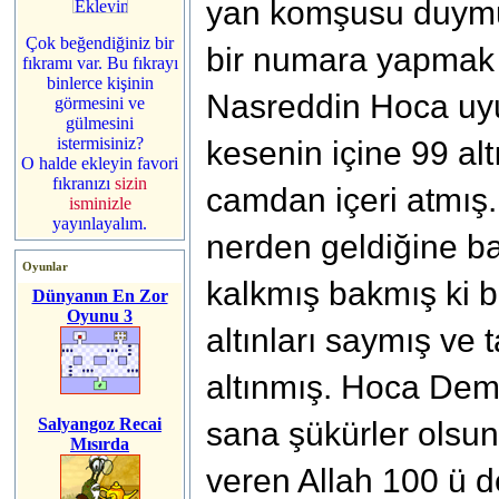
yan komşusu duym
Çok beğendiğiniz bir
bir numara yapmak 
fıkramı var. Bu fıkrayı
binlerce kişinin
Nasreddin Hoca uy
görmesini ve
gülmesini
istermisiniz?
kesenin içine 99 al
O halde ekleyin favori
fıkranızı
sizin
camdan içeri atmış
isminizle
yayınlayalım.
nerden geldiğine b
Oyunlar
kalkmış bakmış ki b
Dünyanın En Zor
Oyunu 3
altınları saymış ve
altınmış. Hoca Demi
Salyangoz Recai
sana şükürler olsun 
Mısırda
veren Allah 100 ü de