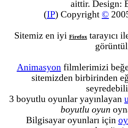
aittir. Design: 
(
IP
) Copyright
©
200
Sitemiz en iyi
tarayıcı i
Firefox
görüntül
Animasyon
filmlerimizi beğ
sitemizden birbirinden eğl
seyredebili
3 boyutlu oyunlar yayınlayan
boyutlu oyun
oyna
Bilgisayar oyunları için
oy