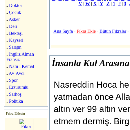
|
V
|
W
|
X
|
Y
|
Z
|
1
|
2
|
3
|
Doktor
Çocuk
Asker
Deli
Ana Sayfa
-
Fıkra Ekle
-
Bütün Fıkralar
-
Bektaşi
Kayseri
Sarışın
İngiliz Alman
Fransız
İnsanla Kul Arasın
Nam-ı Kemal
Av-Avcı
Spor
Nasreddin Hoca he
Erzurumlu
Sarhoş
yatmadan önce All
Politika
altın ver 99 altın ve
Fıkra Ekleyin
etmem dermiş. Birg