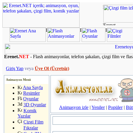
Erenet.
NET
- Flash animasyonlar, telefon şakaları, çizgi film ve fla
Giriş Yap
veya
Üye Ol (Ücretsiz)
Animasyon Menü
Ana Sayfa
Resimler
Oyunlar
3D Oyunlar
Animasyon izle
|
Yeniler
|
Popüler
|
Büt
Komik
Yazılar
Çizgi Film
Fıkralar