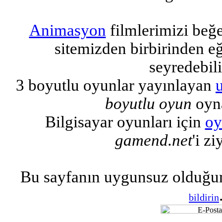
Animasyon
filmlerimizi beğ
sitemizden birbirinden eğl
seyredebili
3 boyutlu oyunlar yayınlayan
boyutlu oyun
oyna
Bilgisayar oyunları için
oy
gamend.net
'i zi
Bu sayfanın uygunsuz olduğu
bildirin