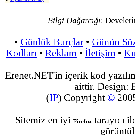
Bilgi Dağarcığı
: Develeri
•
Günlük Burçlar
•
Günün Sö
Kodları
•
Reklam
•
İletişim
•
Ku
Erenet.NET'in içerik kod yazılı
aittir. Design: 
(
IP
) Copyright
©
200
Sitemiz en iyi
tarayıcı i
Firefox
görüntül