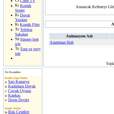
Canlı TV
Komik
Aranacak Kelimeyi Gir
Sesler
Duvar
Yazıları
A
Komik Film
Telefon
Şakaları
Animasyon Adı
Sünger bob
Apartman Hali
izle
Tom ve jerry
izle
Top
En Komikler
Komik Çizgi Filmler
Sarı Kanarya
Kadınlara Dayak
Çocuk Oyunu
Kapkaç
Derin Devlet
Komik Yazılar
Bok Çeşitleri