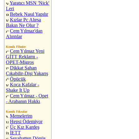
Yaratıcı MSN 'Nick'
Leri
Bebek Nasıl Yapılır
Kızlar Pc Alırsa
Bakın Ne Olur ?
Cem Yılmaz'dan
Alıntılar
Komik Filmler
Cem Yılmaz Yeni
GİTT Reklamı -
OPET-Migros
Dikkat Şahan
Çıkabilir-Dişi Yakarış
Öpücük
Koca Kafalar -
Shake It Up
Cem Yılmaz - Opet
- Arabanın Hakkı
Komik Fıkralar
Memelerim
Hepsi Ödemiyor
Üç Kız Kardeş
İETT
Seyahatten Dönüş