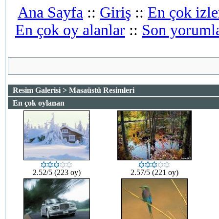
Ana Sayfa
::
Giriş
::
En çok izle
En çok oy alanlar
::
Son yoruml
Resim Galerisi
>
Masaüstü Resimleri
En çok oylanan
2.52/5 (223 oy)
2.57/5 (221 oy)