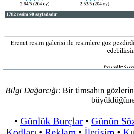
2.64/5 (204 oy)
2.53/5 (204 oy)
1782 resim 90 sayfadadır
Erenet resim galerisi ile resimlere göz gezdir
edebilirsi
Bilgi Dağarcığı
: Bir timsahın gözleri
büyüklüğüne 
•
Günlük Burçlar
•
Günün Sö
Kodları
•
Reklam
•
İletişim
•
Ku