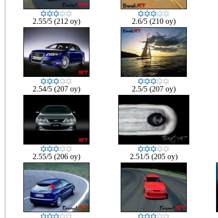
2.55/5 (212 oy)
2.6/5 (210 oy)
2.54/5 (207 oy)
2.5/5 (207 oy)
2.55/5 (206 oy)
2.51/5 (205 oy)