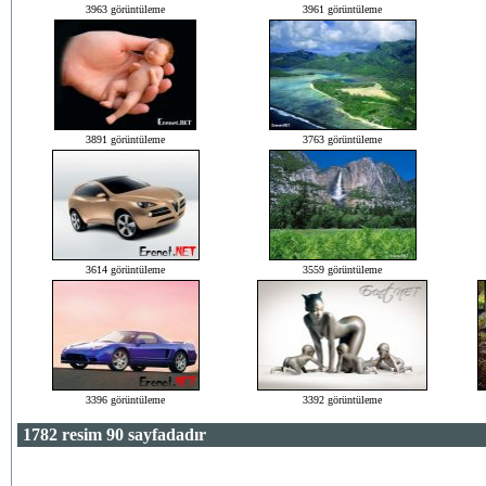
3963 görüntüleme
3961 görüntüleme
3891 görüntüleme
3763 görüntüleme
3614 görüntüleme
3559 görüntüleme
3396 görüntüleme
3392 görüntüleme
1782 resim 90 sayfadadır