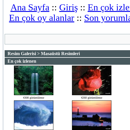
Ana Sayfa
::
Giriş
::
En çok izle
En çok oy alanlar
::
Son yoruml
Resim Galerisi
>
Masaüstü Resimleri
En çok izlenen
4308 görüntüleme
4260 görüntüleme