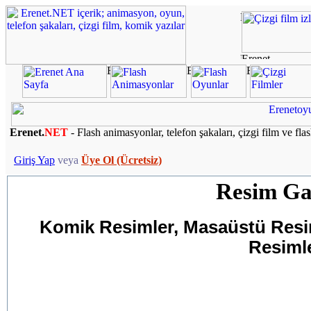
Erenet.
NET
- Flash animasyonlar, telefon şakaları, çizgi film ve fla
Giriş Yap
veya
Üye Ol (Ücretsiz)
Resim Gal
Komik Resimler, Masaüstü Resiml
Resimle