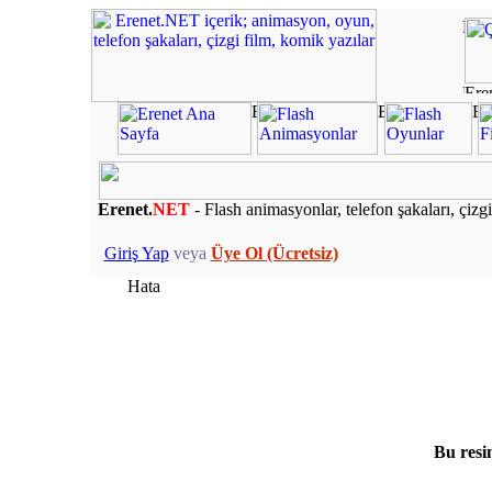
Erenet.
NET
- Flash animasyonlar, telefon şakaları, çizgi
Giriş Yap
veya
Üye Ol (Ücretsiz)
Hata
Bu resi