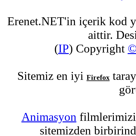
Erenet.NET'in içerik kod y
aittir. De
(
IP
) Copyright
Sitemiz en iyi
taray
Firefox
gör
Animasyon
filmlerimiz
sitemizden birbirind