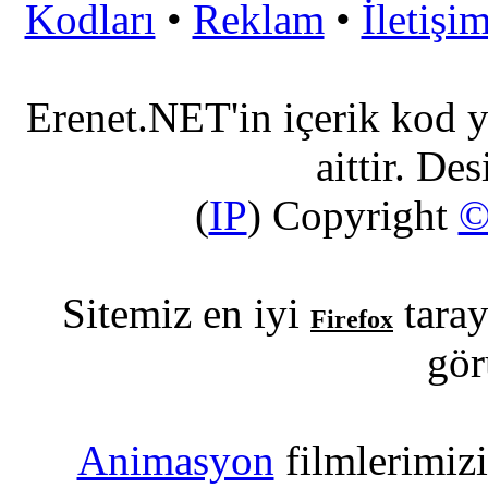
Kodları
•
Reklam
•
İletişi
Erenet.NET'in içerik kod y
aittir. De
(
IP
) Copyright
Sitemiz en iyi
taray
Firefox
gör
Animasyon
filmlerimiz