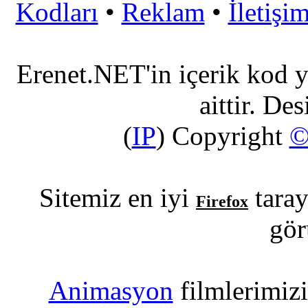
Kodları
•
Reklam
•
İletişi
Erenet.NET'in içerik kod y
aittir. De
(
IP
) Copyright
Sitemiz en iyi
taray
Firefox
gör
Animasyon
filmlerimiz