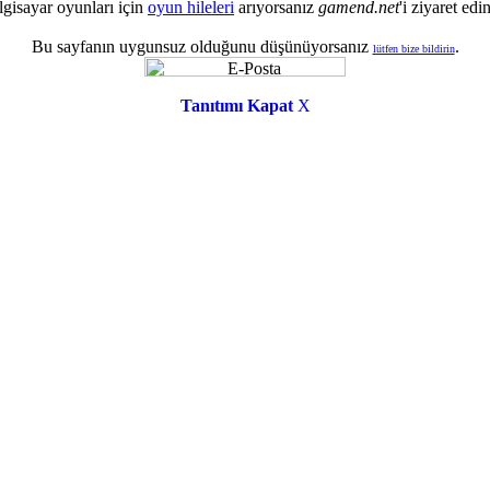
lgisayar oyunları için
oyun hileleri
arıyorsanız
gamend.net
'i ziyaret edin
Bu sayfanın uygunsuz olduğunu düşünüyorsanız
.
lütfen bize bildirin
Tanıtımı Kapat
X