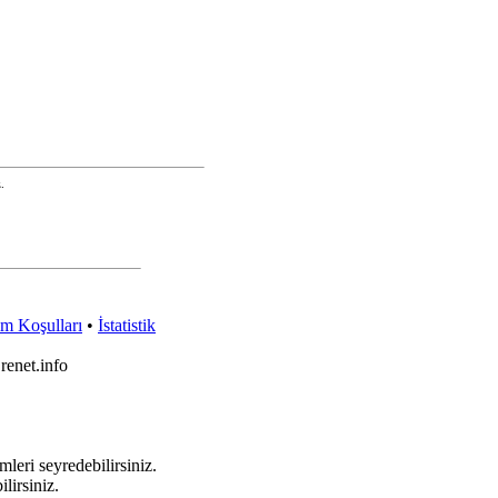
.
ım Koşulları
•
İstatistik
Erenet.info
mleri seyredebilirsiniz.
lirsiniz.