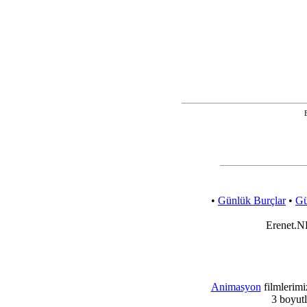
•
Günlük Burçlar
•
Gü
Erenet.NE
Animasyon
filmlerimi
3 boyut