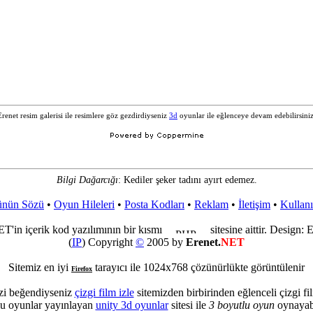
Erenet resim galerisi ile resimlere göz gezdirdiyseniz
3d
oyunlar ile eğlenceye devam edebilirsiniz
Bilgi Dağarcığı
: Kediler şeker tadını ayırt edemez.
nün Sözü
•
Oyun Hileleri
•
Posta Kodları
•
Reklam
•
İletişim
•
Kullan
T'in içerik kod yazılımının bir kısmı
sitesine aittir. Design: 
(
IP
) Copyright
©
2005 by
Erenet.
NET
Sitemiz en iyi
tarayıcı ile 1024x768 çözünürlükte görüntülenir
Firefox
zi beğendiyseniz
çizgi film izle
sitemizden birbirinden eğlenceli çizgi fil
lu oyunlar yayınlayan
unity 3d oyunlar
sitesi ile
3 boyutlu oyun
oynayabi