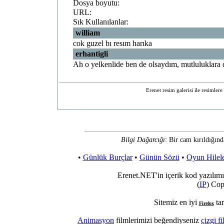
Dosya boyutu:
URL:
Sık Kullanılanlar:
william
cok guzel bı resım harıka
erhantigli
Ah o yelkenlide ben de olsaydım, mutluluklara 
Erenet resim galerisi ile resimler
Bilgi Dağarcığı
: Bir cam kırıldığında
•
Günlük Burçlar
•
Günün Sözü
•
Oyun Hilele
Erenet.NET'in içerik kod yazılımı
(
IP
) Cop
Sitemiz en iyi
tar
Firefox
Animasyon
filmlerimizi beğendiyseniz
çizgi fi