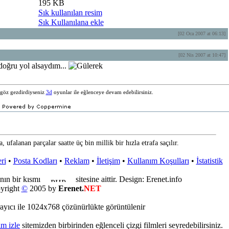
195 KB
Sık kullanılan resim
Sık Kullanılana ekle
[02 Oca 2007 at 06:13]
[02 Nis 2007 at 10:47]
doğru yol alsaydım...
e göz gezdirdiyseniz
3d
oyunlar ile eğlenceye devam edebilirsiniz.
, ufalanan parçalar saatte üç bin millik bir hızla etrafa saçılır.
ri
•
Posta Kodları
•
Reklam
•
İletişim
•
Kullanım Koşulları
•
İstatistik
nın bir kısmı
sitesine aittir. Design: Erenet.info
yright
©
2005 by
Erenet.
NET
ayıcı ile 1024x768 çözünürlükte görüntülenir
lm izle
sitemizden birbirinden eğlenceli çizgi filmleri seyredebilirsiniz.