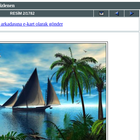
izlenen
RESİM 2/1782
 arkadaşına e-kart olarak gönder