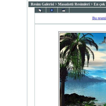
Resim Galerisi
> Masaüstü Resimleri > En çok 
Bu resmi