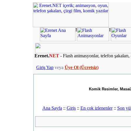
Erenet.
NET
- Flash animasyonlar, telefon şakaları, 
Giriş Yap
veya
Üye Ol (Ücretsiz)
Komik Resimler, Masaüs
Ana Sayfa
::
Giriş
::
En çok izlenenler
::
Son yü