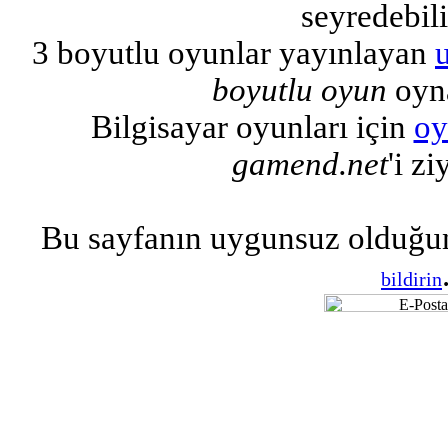
seyredebili
3 boyutlu oyunlar yayınlayan
boyutlu oyun
oyna
Bilgisayar oyunları için
oy
gamend.net
'i zi
Bu sayfanın uygunsuz olduğu
bildirin