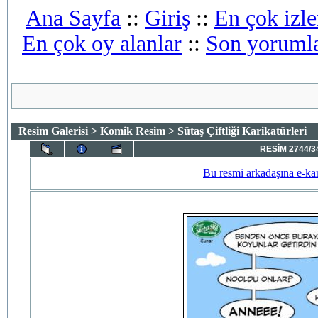
Ana Sayfa
::
Giriş
::
En çok izle
En çok oy alanlar
::
Son yoruml
Resim Galerisi
>
Komik Resim
> Sütaş Çiftliği Karikatürleri
RESİM 2744/3
Bu resmi arkadaşına e-kar