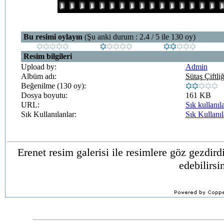
Bu resimi oylayın
(Şu anki durum : 2.4 / 5 ile 130 oy)
Resim bilgileri
Upload by:
Admin
Albüm adı:
Sütaş Çiftliğ
Beğenilme (130 oy):
Dosya boyutu:
161 KB
URL:
Sık kullanıl
Sık Kullanılanlar:
Sık Kullanıl
Erenet resim galerisi ile resimlere göz gezdir
edebilirsi