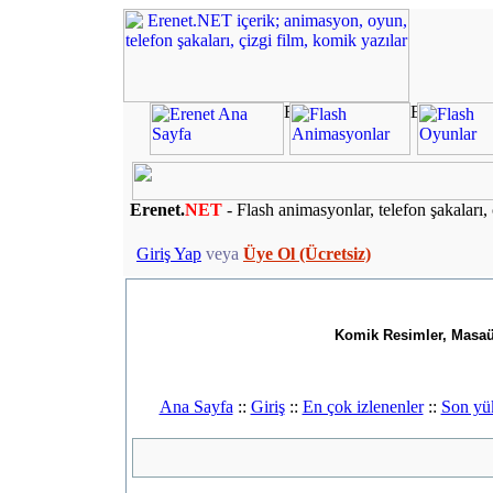
Erenet.
NET
- Flash animasyonlar, telefon şakaları, 
Giriş Yap
veya
Üye Ol (Ücretsiz)
Komik Resimler, Masaüs
Ana Sayfa
::
Giriş
::
En çok izlenenler
::
Son yü