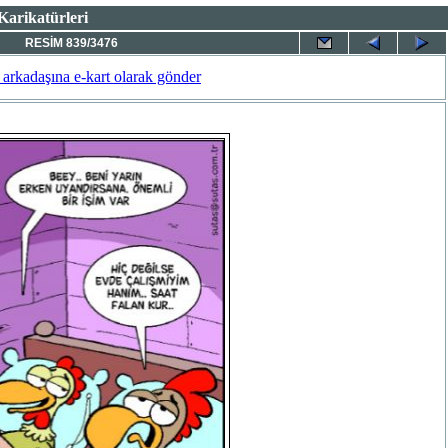
 Karikatürleri
RESİM 839/3476
 arkadaşına e-kart olarak gönder