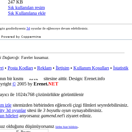
247 KB
Sık kullanılan resim
Sık Kullanılana ekle
e göz gezdirdiyseniz
3d
oyunlar ile eğlenceye devam edebilirsiniz.
i Dağarcığı
: Fareler kusamaz.
ri
•
Posta Kodları
•
Reklam
•
İletişim
•
Kullanım Koşulları
•
İstatistik
nın bir kısmı
sitesine aittir. Design: Erenet.info
yright
©
2005 by
Erenet.
NET
ayıcı ile 1024x768 çözünürlükte görüntülenir
lm izle
sitemizden birbirinden eğlenceli çizgi filmleri seyredebilirsiniz.
ity 3d oyunlar
sitesi ile
3 boyutlu oyun
oynayabilirsiniz.
un hileleri
arıyorsanız
gamend.net
'i ziyaret ediniz.
suz olduğunu düşünüyorsanız
.
lütfen bize bildirin