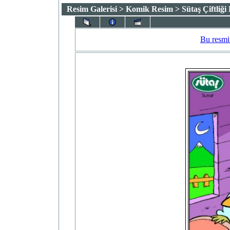
Resim Galerisi
>
Komik Resim
> Sütaş Çiftliği
Bu resmi