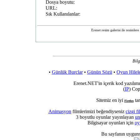
Dosya boyutu:
URL:
Sık Kullanılanlar:
Erenet resim galerisi ile resimler
Bilg
•
Günlük Burçlar
•
Günün Sözü
•
Oyun Hilele
Erenet.NET'in içerik kod yazılımı
(
IP
) Cop
Sitemiz en iyi
tar
Firefox
Animasyon
filmlerimizi beğendiyseniz
çizgi fi
3 boyutlu oyunlar yayınlayan
un
Bilgisayar oyunları için
oy
Bu sayfanın uygun