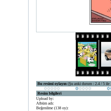
Bu resimi oylayın
(Şu anki durum : 2.4 / 5 ile
Resim bilgileri
Upload by:
Albüm adı:
Beğenilme (138 oy):