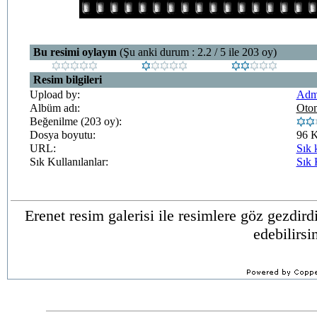
Bu resimi oylayın
(Şu anki durum : 2.2 / 5 ile 203 oy)
Resim bilgileri
Upload by:
Adm
Albüm adı:
Otom
Beğenilme (203 oy):
Dosya boyutu:
96 
URL:
Sık 
Sık Kullanılanlar:
Sık 
Erenet resim galerisi ile resimlere göz gezdir
edebilirsi