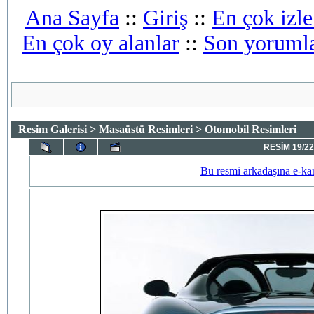
Ana Sayfa
::
Giriş
::
En çok izle
En çok oy alanlar
::
Son yoruml
Resim Galerisi
>
Masaüstü Resimleri
> Otomobil Resimleri
RESİM 19/2
Bu resmi arkadaşına e-kar